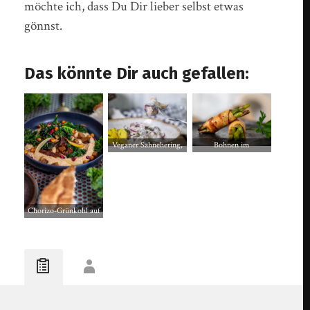
möchte ich, dass Du Dir lieber selbst etwas
gönnst.
Das könnte Dir auch gefallen:
Veganer Sahnehering,
Bohnen im
Heringsstipp, mit
Speckmantel, vegan,
Petersilienkartoffeln
mit Seitanschinken
Chorizo-Grünkohl auf
Weiße-Bohnen-Dip mit
Salzzitrone