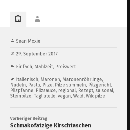
geschwenkt in Salbei
herbstlich lecker mit
vegan
Aglio Olio
Maronen
Sean Moxie
29. September 2017
Einfach
,
Mahlzeit
,
Preiswert
Italienisch
,
Maronen
,
Maronenröhrlinge
,
Nudeln
,
Pasta
,
Pilze
,
Pilze sammeln
,
Pilzgericht
,
Pilzpfanne
,
Pilzsauce
,
regional
,
Rezept
,
saisonal
,
Steinpilze
,
Tagliatelle
,
vegan
,
Wald
,
Wildpilze
Vorheriger Beitrag
Schmakofatzige Kirschtaschen