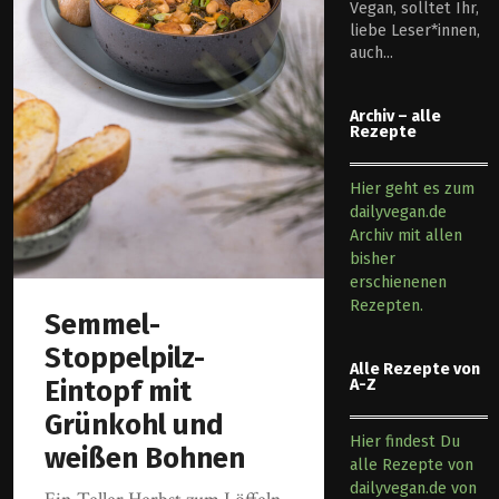
Vegan, solltet Ihr,
liebe Leser*innen,
auch...
Archiv – alle
Rezepte
Hier geht es zum
dailyvegan.de
Archiv mit allen
bisher
erschienenen
Rezepten.
Semmel-
Stoppelpilz-
Alle Rezepte von
Eintopf mit
A-Z
Grünkohl und
Hier findest Du
weißen Bohnen
alle Rezepte von
dailyvegan.de von