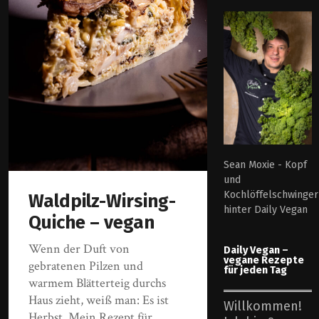
Sean Moxie - Kopf
und
Kochlöffelschwinger
Waldpilz-Wirsing-
hinter Daily Vegan
Quiche – vegan
Wenn der Duft von
Daily Vegan –
vegane Rezepte
gebratenen Pilzen und
für jeden Tag
warmem Blätterteig durchs
Haus zieht, weiß man: Es ist
Willkommen!
Herbst. Mein Rezept für…