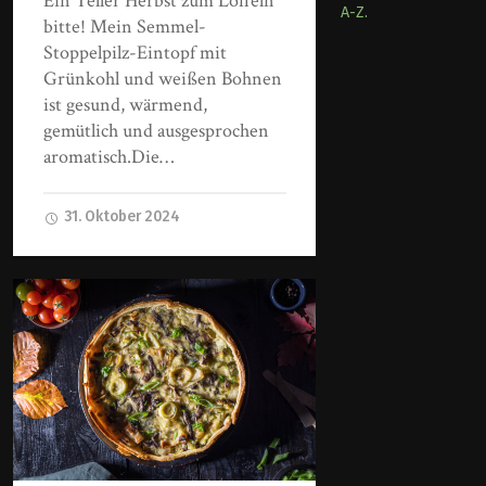
Ein Teller Herbst zum Löffeln
A-Z.
bitte! Mein Semmel-
Stoppelpilz-Eintopf mit
Grünkohl und weißen Bohnen
ist gesund, wärmend,
gemütlich und ausgesprochen
aromatisch.Die…
31. Oktober 2024