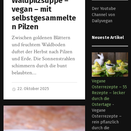
Waldpilzsuppe –
vegan – mit
Der Youtube
Channel von
selbstgesammelte
Dailyvegan
n Pilzen
Zwischen goldenen Blättern
Neueste Artikel
und feuchtem Waldboden
duftet der Herbst nach Pilzen
und Erde. Die Sonnenstrahlen
schimmern durch die bunt
belaubten…
Vegane
Osterrezepte – 55
22. Oktober 2025
Rezepte – lecker
durch die
Ostertage
-
Vegane
Osterrezepte –
rein pflanzlich
durch die