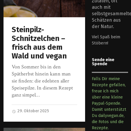
Zutaten, oft
auch mit
selbstgesammelt
Schätzen aus
der Natur.
Steinpilz-
Schnitzelchen –
Viel Spaß beim
Stöbern!
frisch aus dem
Wald und vegan
Sende eine
Spende
Von Sommer bis in den
Spätherbst hinein kann man
Falls Dir meine
sie finden: die edelsten aller
Rezepte gefallen,
Speisepilze. In diesem Rezept
freue ich mich
ganz simpel…
über eine kleine
Paypal-Spende.
Damit unterstützt
29. Oktober 2025
Du dailyvegan.de,
die Fotos und die
Rezepte.