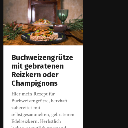
Buchweizengrütze
mit gebratenen
Reizkern oder
Champignons
Hier mein Rezept für
Buchweizengrütze, herzhaft
zubereitet mit
selbstgesammelten, gebratenen
Edelreizkern. Herbstlich