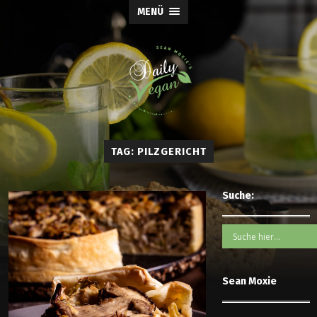
MENÜ
TAG: PILZGERICHT
Suche:
Sean Moxie