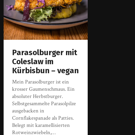
Parasolburger mit
Coleslaw im
Kürbisbun – vegan
Mein Parasolburger ist ein
krosser Gaumenschmaus. Ein
absoluter Herbstburger.
Selbstgesammelte Parasolpilze
ausgebacken in
Cornflakespanade als Patties.
Belegt mit karamellisierten
Rotweinzwiebeln,…