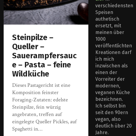
verschiedensten
Speisen
authetisch
ersetzt, mit
meinen über
Steinpilze –
1000
Queller –
veröffentlichten
Kreationen darf
Sauerampfersauc
ich mich
e – Pasta – feine
inzwischen als
Wildküche
einen der
Vorreiter der
Dieses Pastagericht ist eine
modernen,
Komposition feinster
veganen Küche
Foraging-Zutaten: edelste
bezeichnen.
Ich selbst bin
Steinpilze, fein würzig
seit den 90ern
angebraten, treffen auf
vegan, also
eingelegte Queller Pickles, auf
deutlich über 20
Spaghetti in…
Jahre.