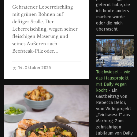
gelernt habe, die
Gebratener Leberreischling
ich heute anders
mit grünen Bohnen auf
machen würde
deftiger Stulle. Der
oder die mich
Leberreischling, wegen seiner
überrascht...
fleischigen Maserung und
seines Äußeren auch
Beefsteak-Pilz oder…
14. Oktober 2025
Teichwiesel – wie
das Hausprojekt
mit Daily Vegan
kocht
-
Ein
Gastbeitrag von
Rebecca Delor,
vom Wohnprojekt
„Teichwiesel“ aus
Marburg. Zum
zehnjährigen
Jubiläum von Daily