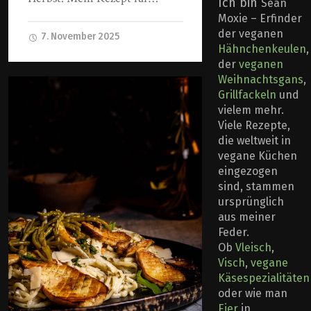
Ich bin
Sean
Moxie – Erfinder
der veganen
7. November 2025
Hähnchenkeulen
,
der
veganen
Weihnachtsgans
,
Grillfackeln
und
vielem mehr.
Viele Rezepte,
die weltweit in
vegane Küchen
eingezogen
sind, stammen
ursprünglich
aus meiner
Feder.
Ob
Vleisch
,
Visch
,
vegane
Käsespezialitäten
oder wie man
Eier
in