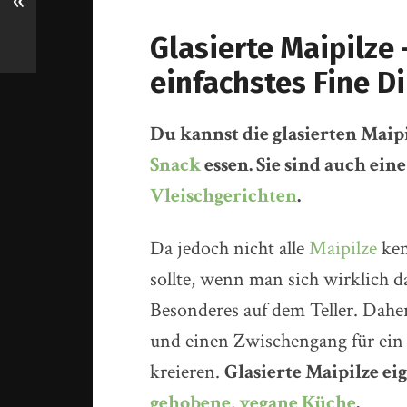
«
Glasierte Maipilze 
einfachstes Fine D
Du kannst die glasierten Maipi
Snack
essen. Sie sind auch eine
Vleischgerichten
.
Da jedoch nicht alle
Maipilze
ken
sollte, wenn man sich wirklich d
Besonderes auf dem Teller. Daher 
und einen Zwischengang für ein
kreieren.
Glasierte Maipilze ei
gehobene, vegane Küche
.