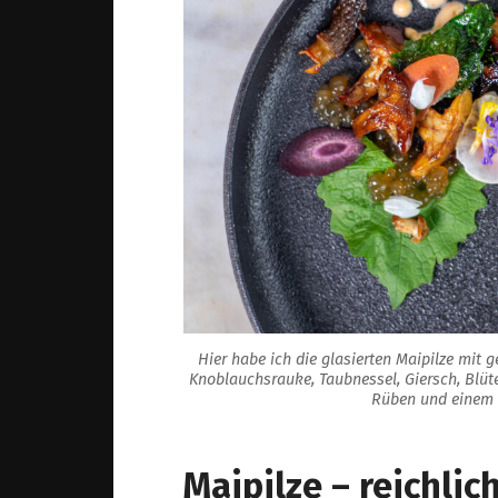
Hier habe ich die glasierten Maipilze mit 
Knoblauchsrauke, Taubnessel, Giersch, Bl
Rüben und einem C
Maipilze – reichlic