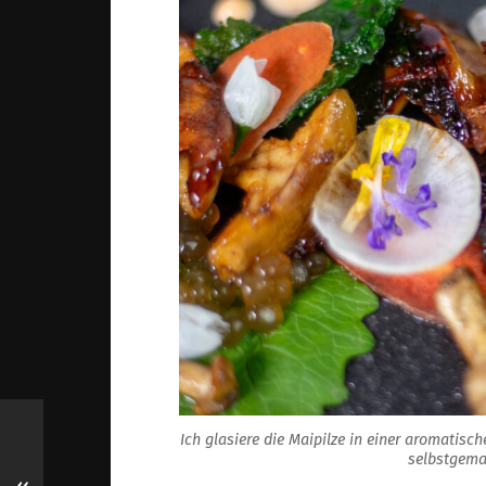
Ich glasiere die Maipilze in einer aromati
selbstgema