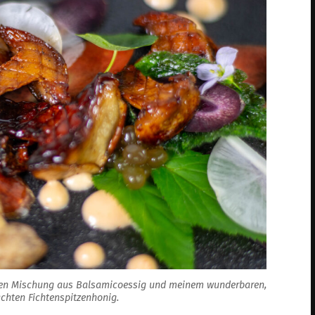
schen Mischung aus Balsamicoessig und meinem wunderbaren,
chten Fichtenspitzenhonig.