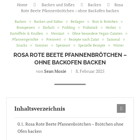
Home
Backen und Süßes
Backen
Rosa
Rote Beete Pfannenbrötchen – ohne Backofen backen
Backen
Backen und Süßes
Beilagen
Brot & Brötchen
Brotspeisen
Einfach
Frühling
Frühstück
Herbst
Kartoffeln & Knollen
Menüart
Ohne besondere Vegan-Zutaten
Pfannengerichte
Preiswert
Rezepte nach Zutat
Saisonal
Snacks
Sommer
Speiseart
Spezielle Rezepte
Winter
ROSA ROTE BEETE PFANNENBRÖTCHEN –
OHNE BACKOFEN BACKEN
von
Sean Moxie
8. Februar 2025
Inhaltsverzeichnis
Rosa Rote Beete Pfannenbrötchen – Brötchen ohne
Ofen backen