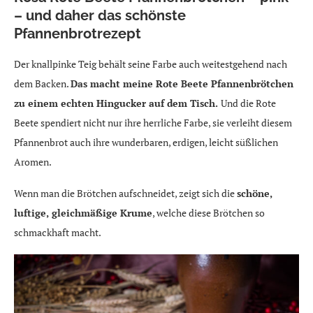
– und daher das schönste
Pfannenbrotrezept
Der knallpinke Teig behält seine Farbe auch weitestgehend nach
dem Backen.
Das macht meine Rote Beete Pfannenbrötchen
zu einem echten Hingucker auf dem Tisch.
Und die Rote
Beete spendiert nicht nur ihre herrliche Farbe, sie verleiht diesem
Pfannenbrot auch ihre wunderbaren, erdigen, leicht süßlichen
Aromen.
Wenn man die Brötchen aufschneidet, zeigt sich die
schöne,
luftige, gleichmäßige Krume
, welche diese Brötchen so
schmackhaft macht.