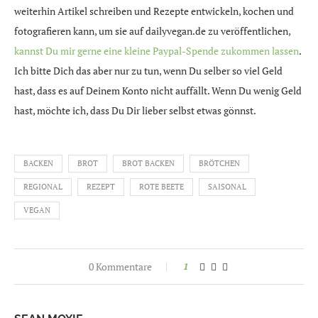
weiterhin Artikel schreiben und Rezepte entwickeln, kochen und
fotografieren kann, um sie auf dailyvegan.de zu veröffentlichen,
kannst Du mir gerne eine kleine Paypal-Spende zukommen lassen
.
Ich bitte Dich das aber nur zu tun, wenn Du selber so viel Geld
hast, dass es auf Deinem Konto nicht auffällt. Wenn Du wenig Geld
hast, möchte ich, dass Du Dir lieber selbst etwas gönnst.
BACKEN
BROT
BROT BACKEN
BRÖTCHEN
REGIONAL
REZEPT
ROTE BEETE
SAISONAL
VEGAN
0 Kommentare
1