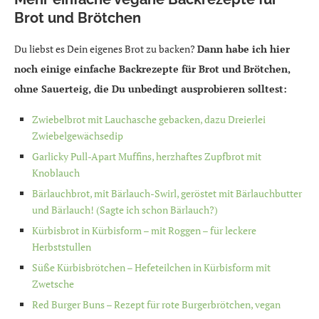
Brot und Brötchen
Du liebst es Dein eigenes Brot zu backen?
Dann habe ich hier
noch einige einfache Backrezepte für Brot und Brötchen,
ohne Sauerteig, die Du unbedingt ausprobieren solltest:
Zwiebelbrot mit Lauchasche gebacken, dazu Dreierlei
Zwiebelgewächsedip
Garlicky Pull-Apart Muffins, herzhaftes Zupfbrot mit
Knoblauch
Bärlauchbrot, mit Bärlauch-Swirl, geröstet mit Bärlauchbutter
und Bärlauch! (Sagte ich schon Bärlauch?)
Kürbisbrot in Kürbisform – mit Roggen – für leckere
Herbststullen
Süße Kürbisbrötchen – Hefeteilchen in Kürbisform mit
Zwetsche
Red Burger Buns – Rezept für rote Burgerbrötchen, vegan