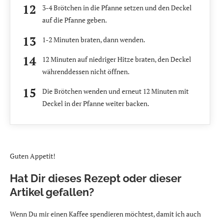
3-4 Brötchen in die Pfanne setzen und den Deckel
auf die Pfanne geben.
1-2 Minuten braten, dann wenden.
12 Minuten auf niedriger Hitze braten, den Deckel
währenddessen nicht öffnen.
Die Brötchen wenden und erneut 12 Minuten mit
Deckel in der Pfanne weiter backen.
Guten Appetit!
Hat Dir dieses Rezept oder dieser
Artikel gefallen?
Wenn Du mir einen Kaffee spendieren möchtest, damit ich auch