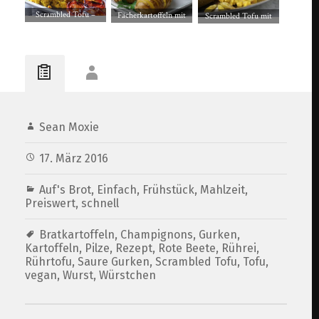
Scrambled Tofu –
Fächerkartoffeln mit
Scrambled Tofu mit
Rührtofu, veganes
Gurkensalat, einfach
Käse, am liebsten zum
Rührei
und lecker
Frühstück
Sean Moxie
17. März 2016
Auf's Brot
,
Einfach
,
Frühstück
,
Mahlzeit
,
Preiswert
,
schnell
Bratkartoffeln
,
Champignons
,
Gurken
,
Kartoffeln
,
Pilze
,
Rezept
,
Rote Beete
,
Rührei
,
Rührtofu
,
Saure Gurken
,
Scrambled Tofu
,
Tofu
,
vegan
,
Wurst
,
Würstchen