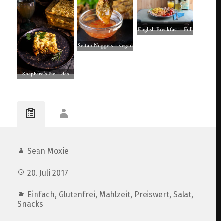
English Breakfast – Full
English vegan. Mit
Seitan Nuggets – vegan
Rührei, Baked Beans
und selbstgemacht
und Bacon
Shepherd’s Pie – das
schottische & englische
Lieblingsessen vegan
Sean Moxie
20. Juli 2017
Einfach
,
Glutenfrei
,
Mahlzeit
,
Preiswert
,
Salat
,
Snacks