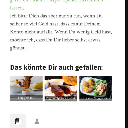
lassen
.
Ich bitte Dich das aber nur zu tun, wenn Du
selber so viel Geld hast, dass es auf Deinem
Konto nicht auffällt. Wenn Du wenig Geld hast,
möchte ich, dass Du Dir lieber selbst etwas
gönnst.
Das könnte Dir auch gefallen:
Nuggets mit
Chicken Nuggets aus
Vegane Spare Ribs mit
Cornflakes-Kruste, dazu
Jackfruit mit
Kürbispüree und
Maiskolben und
Süßkartoffelsalat
Coleslaw
Wedges