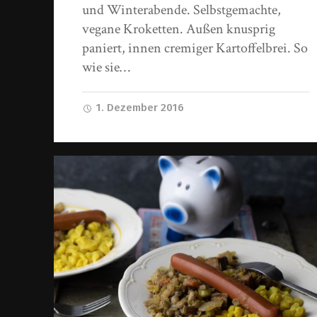
und Winterabende. Selbstgemachte,
vegane Kroketten. Außen knusprig
paniert, innen cremiger Kartoffelbrei. So
wie sie…
1. Dezember 2016