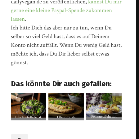
dailyvegan.de zu veröffentlichen,
kannst Du mir
gerne eine kleine Paypal-Spende zukommen
lassen
.
Ich bitte Dich das aber nur zu tun, wenn Du
selber so viel Geld hast, dass es auf Deinem
Konto nicht auffällt. Wenn Du wenig Geld hast,
möchte ich, dass Du Dir lieber selbst etwas
gönnst.
Das könnte Dir auch gefallen:
Pellkartoffeln mit
Ofenbrot als
Lila Kartoffelsalat,
Giersch-Gundermann-
Rahmfladen, wie vom
frisch, mit grünem
Quark
Mittelaltermarkt oder
Pestodressing
Jahrmarkt