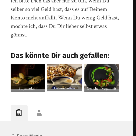
Ich bitte Dich das aber nur zu tun, wenn Du
selber so viel Geld hast, dass es auf Deinem
Konto nicht auffällt. Wenn Du wenig Geld hast,
möchte ich, dass Du Dir lieber selbst etwas
gönnst.
Das könnte Dir auch gefallen:
Erdnussbutter-
Ceviche – vegan mit
Empanadas –
Salzkaramell-Schnecken
zweierlei ‚Fisch‘
Argentinisches
mit Frischkäseglasur
Streetfood mit Jackfruit