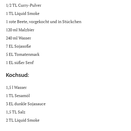
1/2 TL Curry-Pulver
1 TL Liquid Smoke
1 rote Beete, vorgekocht und in Stückchen
120 ml Malzbier
240 ml Wasser
7 EL Sojasoße
5 EL Tomatenmark
1 EL süßer Senf
Kochsud:
1,5 l Wasser
1 TL Sesamöl
3 EL dunkle Sojasauce
1,5 TL Salz
2 TL Liquid Smoke