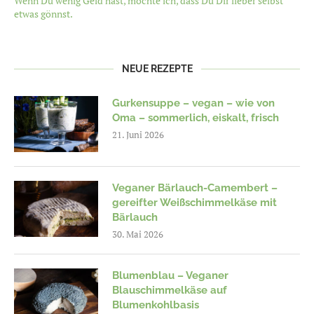
Wenn Du wenig Geld hast, möchte ich, dass Du Dir lieber selbst
etwas gönnst.
NEUE REZEPTE
Gurkensuppe – vegan – wie von
Oma – sommerlich, eiskalt, frisch
21. Juni 2026
Veganer Bärlauch-Camembert –
gereifter Weißschimmelkäse mit
Bärlauch
30. Mai 2026
Blumenblau – Veganer
Blauschimmelkäse auf
Blumenkohlbasis