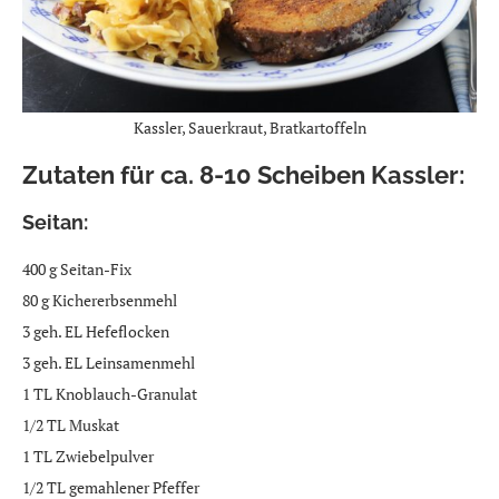
Kassler, Sauerkraut, Bratkartoffeln
Zutaten für ca. 8-10 Scheiben Kassler:
Seitan:
400 g Seitan-Fix
80 g Kichererbsenmehl
3 geh. EL Hefeflocken
3 geh. EL Leinsamenmehl
1 TL Knoblauch-Granulat
1/2 TL Muskat
1 TL Zwiebelpulver
1/2 TL gemahlener Pfeffer