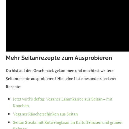
Mehr Seitanrezepte zum Ausprobieren
Du bist auf den Geschmack gekommen und möchtest weitere
Seitanrezepte ausprobieren? Hier eine Liste besonders leckerer
Rezepte:
Jetzt wird’s deftig: veganes Lammkarree aus Seitan – mit
Knochen
Veganer Räucherschinken aus Seitan
Seitan Steaks mit Rotweinglasur an Kartoffelrosen und grünen
Bohnen