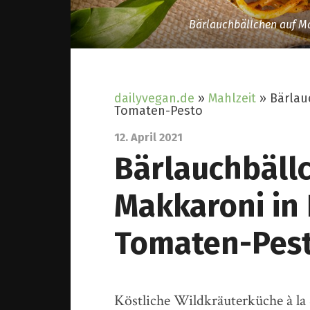
Bärlauchbällchen auf M
dailyvegan.de
»
Mahlzeit
»
Bärlau
Tomaten-Pesto
12. April 2021
Bärlauchbäll
Makkaroni in
Tomaten-Pes
Köstliche Wildkräuterküche à la