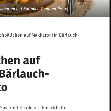
akkaroni mit Bärlauch-Tomaten-Pesto
chbällchen auf Makkaroni in Bärlauch-
chen auf
 Bärlauch-
to
 Susi und Strolch: schmackhafte