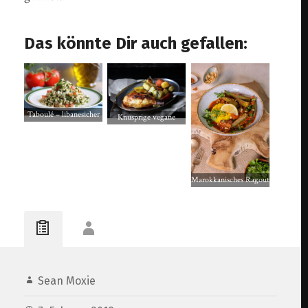
Das könnte Dir auch gefallen:
Taboulé – libanesicher
Knusprige vegane
Bulgursalat mit
Hähnchenkeulen aus
Petersilie und Minze
dem Ofen
Marokkanisches Ragout
– köstlich mit
Okraschoten
Sean Moxie