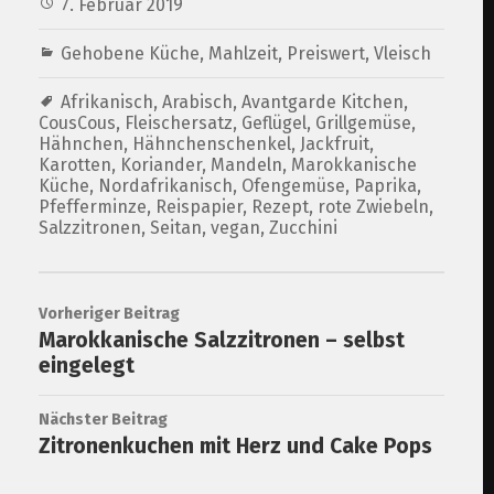
7. Februar 2019
Gehobene Küche
,
Mahlzeit
,
Preiswert
,
Vleisch
Afrikanisch
,
Arabisch
,
Avantgarde Kitchen
,
CousCous
,
Fleischersatz
,
Geflügel
,
Grillgemüse
,
Hähnchen
,
Hähnchenschenkel
,
Jackfruit
,
Karotten
,
Koriander
,
Mandeln
,
Marokkanische
Küche
,
Nordafrikanisch
,
Ofengemüse
,
Paprika
,
Pfefferminze
,
Reispapier
,
Rezept
,
rote Zwiebeln
,
Salzzitronen
,
Seitan
,
vegan
,
Zucchini
Vorheriger Beitrag
Marokkanische Salzzitronen – selbst
eingelegt
Nächster Beitrag
Zitronenkuchen mit Herz und Cake Pops