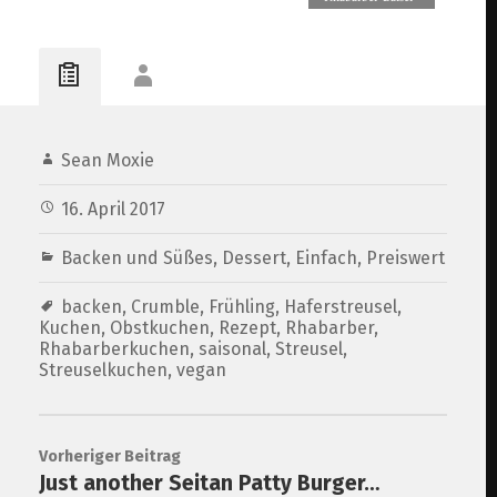
Kuchen – veganer
Eischnee, Pudding,
Marzipan
Sean Moxie
16. April 2017
Backen und Süßes
,
Dessert
,
Einfach
,
Preiswert
backen
,
Crumble
,
Frühling
,
Haferstreusel
,
Kuchen
,
Obstkuchen
,
Rezept
,
Rhabarber
,
Rhabarberkuchen
,
saisonal
,
Streusel
,
Streuselkuchen
,
vegan
Vorheriger Beitrag
Just another Seitan Patty Burger…