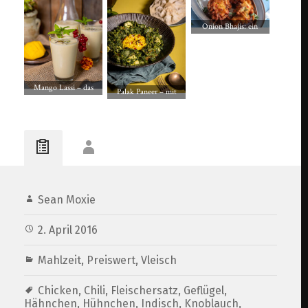
Onion Bhajis: ein
perfekter, indischer
Snack!
Mango Lassi – das
Palak Paneer – mit
beliebte, indische
veganem, indischen
Joghurtgetränk – vegan
Paneer-Käse
Sean Moxie
2. April 2016
Mahlzeit
,
Preiswert
,
Vleisch
Chicken
,
Chili
,
Fleischersatz
,
Geflügel
,
Hähnchen
,
Hühnchen
,
Indisch
,
Knoblauch
,