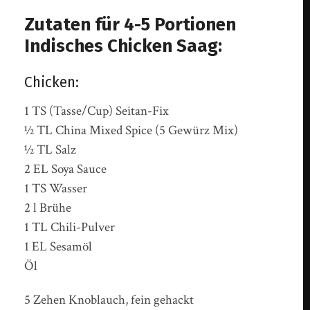
Zutaten für 4-5 Portionen
Indisches Chicken Saag:
Chicken:
1 TS (Tasse/Cup) Seitan-Fix
½ TL China Mixed Spice (5 Gewürz Mix)
½ TL Salz
2 EL Soya Sauce
1 TS Wasser
2 l Brühe
1 TL Chili-Pulver
1 EL Sesamöl
Öl
5 Zehen Knoblauch, fein gehackt