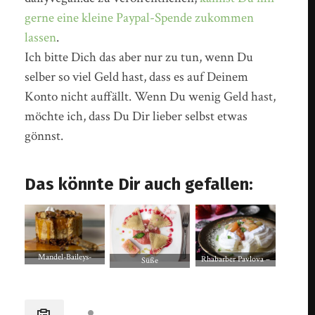
gerne eine kleine Paypal-Spende zukommen
lassen
.
Ich bitte Dich das aber nur zu tun, wenn Du
selber so viel Geld hast, dass es auf Deinem
Konto nicht auffällt. Wenn Du wenig Geld hast,
möchte ich, dass Du Dir lieber selbst etwas
gönnst.
Das könnte Dir auch gefallen:
Mandel-Baileys-
Rhabarber Pavlova –
Süße
Käseküchlein mit
feine Baiserküchlein
Cashewkäsekuchen
Salzkaramellsauce
Ravioli auf
Rhabarbersauce an