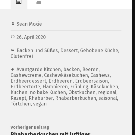
Minz-Limetten-Perlen
und Rhabarberkompott
Sean Moxie
26. April 2020
Backen und Süßes
,
Dessert
,
Gehobene Küche
,
Glutenfrei
Avantgarde Kitchen
,
backen
,
Beeren
,
Cashewcreme
,
Cashewkäsekuchen
,
Cashews
,
Erdbeerdessert
,
Erdbeeren
,
Erdbeersaison
,
Erdbeertorte
,
Flambieren
,
Frühling
,
Käsekuchen
,
Kuchen
,
no bake Kuchen
,
Obstkuchen
,
regional
,
Rezept
,
Rhabarber
,
Rhabarberkuchen
,
saisonal
,
Törtchen
,
vegan
Vorheriger Beitrag
Rhabarberkuchen mit luftiger,