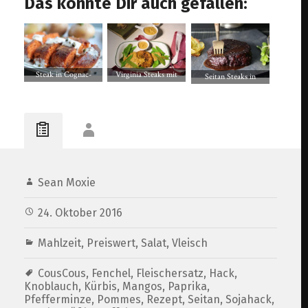
Das könnte Dir auch gefallen:
Steak in Cognac-
Virginia Steaks mit
Seitan Steaks in
Pfeffersauce mit
Zuckerschoten mit
Rotweinglasur an
Petersilienkartoffeln
Erdnusssoße
Kartoffelrosen und
Bohnen
Sean Moxie
24. Oktober 2016
Mahlzeit
,
Preiswert
,
Salat
,
Vleisch
CousCous
,
Fenchel
,
Fleischersatz
,
Hack
,
Knoblauch
,
Kürbis
,
Mangos
,
Paprika
,
Pfefferminze
,
Pommes
,
Rezept
,
Seitan
,
Sojahack
,