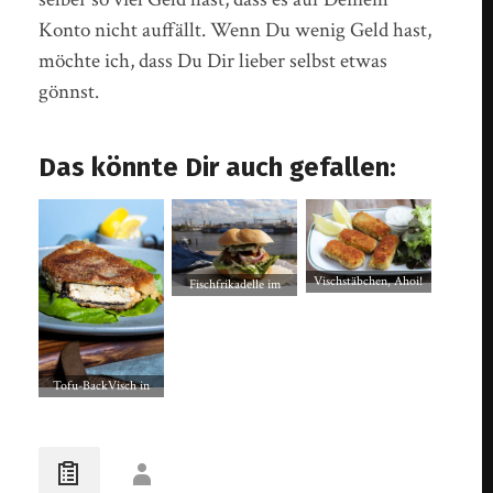
Konto nicht auffällt. Wenn Du wenig Geld hast,
möchte ich, dass Du Dir lieber selbst etwas
gönnst.
Das könnte Dir auch gefallen:
Vischstäbchen, Ahoi!
Fischfrikadelle im
Vegan und selbst
Brötchen – vegan –
gemacht!
Fischbrötchen rein
pflanzlich
Tofu-BackVisch in
knuspriger Panade