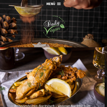
MENÜ
Bananenblüten-BackVisch - veganer Backfisch im