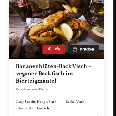
Pin
Drucken
Bananenblüten-BackVisch –
veganer Backfisch im
Bierteigmantel
Rezept von Sean Moxie
Gang:
Snacks, Haupt, Fisch
Küche:
Visch
Schwierigkeit:
Einfach