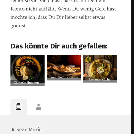
selber so viel Geld hast, dass es auf Deinem
Konto nicht auffällt. Wenn Du wenig Geld hast,
möchte ich, dass Du Dir lieber selbst etwas
gönnst.
Das könnte Dir auch gefallen:
Pumpkin Spice – die
Levante Küche:
Chipotle Hummus –
herbstliche
selbstgemachter Labneh
feurig und rauchig – in
Gewürzmischung selber
Käse mit Balila und
5 Minuten auf dem
machen
Man’ousheh (Zatar
Tisch
Brot)
Sean Moxie