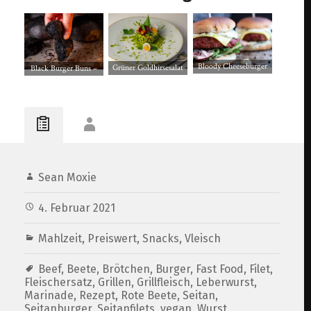
Bloody Cheeseburger
Grüner Goldhirsesalat
Black Burger Buns –
mit Pfefferkruste –
mit Bärlauch-Zitronen-
fluffig, lecker, soft –
vegan
Dressing
wie Brioche Buns
Sean Moxie
4. Februar 2021
Mahlzeit
,
Preiswert
,
Snacks
,
Vleisch
Beef
,
Beete
,
Brötchen
,
Burger
,
Fast Food
,
Filet
,
Fleischersatz
,
Grillen
,
Grillfleisch
,
Leberwurst
,
Marinade
,
Rezept
,
Rote Beete
,
Seitan
,
Seitanburger
,
Seitanfilets
,
vegan
,
Wurst