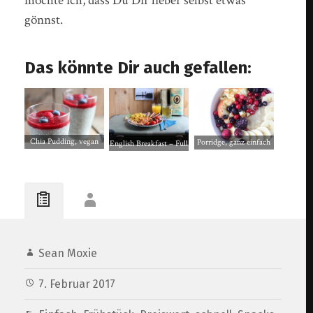
möchte ich, dass Du Dir lieber selbst etwas
gönnst.
Das könnte Dir auch gefallen:
Chia Pudding, vegan
Porridge, ganz einfach
English Breakfast – Full
mit echter Vanille und
und vegan. Lecker mit
English vegan. Mit
Beerentopping
Früchten
Rührei, Baked Beans
und Bacon
Sean Moxie
7. Februar 2017