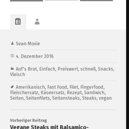
Zuckerschoten mit
Balsamico-Reduktion,
Rotweinglasur an
Erdnusssoße
Kartoffeln und
Kartoffelrosen und
Schwarzwurzeln
Bohnen
Sean Moxie
4. Dezember 2016
Auf's Brot
,
Einfach
,
Preiswert
,
schnell
,
Snacks
,
Vleisch
Amerikanisch
,
Fast Food
,
Filet
,
Fingerfood
,
Fleischersatz
,
Käseersatz
,
Rezept
,
Sandwich
,
Seitan
,
Seitanfilets
,
Seitansteaks
,
Steaks
,
vegan
Vorheriger Beitrag
Vegane Steaks mit Balsamico-