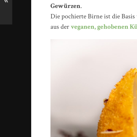
«
Gewürzen
.
Die pochierte Birne ist die Basi
aus der
veganen, gehobenen K