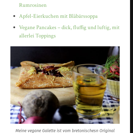
Rumrosinen
Apfel-Eierkuchen mit Blåbärssoppa
Vegane Pancakes – dick, fluffig und luftig, mit
allerlei Toppings
Meine vegane Galette ist vom bretonischesn Original