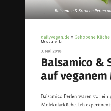
Balsamico & Sriracha Perlen a
dailyvegan.de
»
Gehobene Küche
Mozzarella
3. Mai 2018
Balsamico & S
auf veganem 
Balsamico Perlen waren vor einig
Molekularküche. Ich experimenti