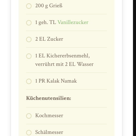
200 g Grieß
1 geh. TL
Vanillezucker
2 EL Zucker
1 EL Kichererbsenmehl,
verrührt mit 2 EL Wasser
1 PR Kalak Namak
Küchenutensilien:
Kochmesser
Schälmesser