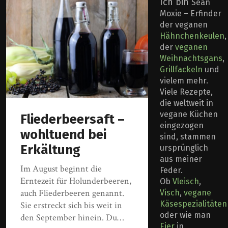
Ich bin
Sean
Moxie – Erfinder
der veganen
Hähnchenkeulen
,
der
veganen
Weihnachtsgans
,
Grillfackeln
und
vielem mehr.
Viele Rezepte,
die weltweit in
vegane Küchen
Fliederbeersaft –
eingezogen
wohltuend bei
sind, stammen
Erkältung
ursprünglich
aus meiner
Im August beginnt die
Feder.
Erntezeit für Holunderbeeren,
Ob
Vleisch
,
auch Fliederbeeren genannt.
Visch
,
vegane
Käsespezialitäten
Sie erstreckt sich bis weit in
oder wie man
den September hinein. Du…
Eier
in