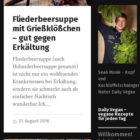
Fliederbeersuppe
mit Grießklößchen
– gut gegen
Erkältung
Fliederbeersuppe (auch
Holunderbeersuppe genannt)
Sean Moxie - Kopf
ist nicht nur ein wohltuendes
und
Krankenessen bei Erkältung,
Kochlöffelschwinger
sondern sie schmeckt auch als
hinter Daily Vegan
einfacher Nachtisch
wunderbar.Ich…
Daily Vegan –
vegane Rezepte
für jeden Tag
21. August 2016
Willkommen!