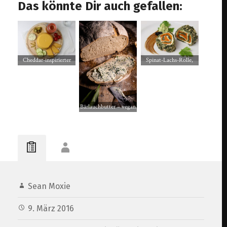
Das könnte Dir auch gefallen:
Spinat-Lachs-Rolle,
Cheddar-inspirierter
vegan mit Vrischkäse
veganer Käse
Bärlauchbutter – vegan
und selbstgemacht
Sean Moxie
9. März 2016