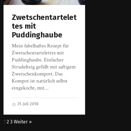
Zwetschentartelet
tes mit
Puddinghaube
Mein fabelhaftes Rezept für
Zwetschentartelettes mit
Puddinghaube. Einfacher
Strudelteig gefüllt mit saftigem
Zwetschenkompott. Das
Kompot ist natürlich selbst
eingekocht, mit…
31. Juli 2018
1
2
3
Weiter »