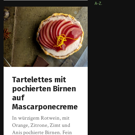
A-Z.
Tartelettes mit
pochierten Birnen
auf
Mascarponecreme
In würzigem Rotwein, mit
Orange, Zitrone, Zimt und
Anis pochierte Birnen. Fein