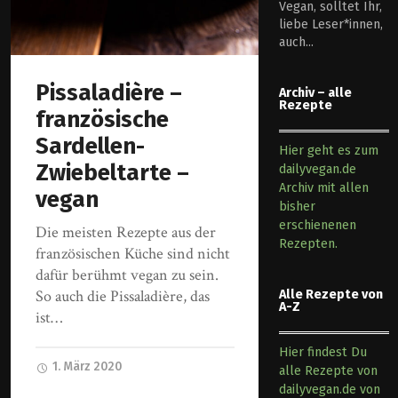
Vegan, solltet Ihr,
liebe Leser*innen,
auch...
Pissaladière –
Archiv – alle
Rezepte
französische
Sardellen-
Hier geht es zum
Zwiebeltarte –
dailyvegan.de
Archiv mit allen
vegan
bisher
erschienenen
Die meisten Rezepte aus der
Rezepten.
französischen Küche sind nicht
dafür berühmt vegan zu sein.
So auch die Pissaladière, das
Alle Rezepte von
A-Z
ist…
Hier findest Du
1. März 2020
alle Rezepte von
dailyvegan.de von