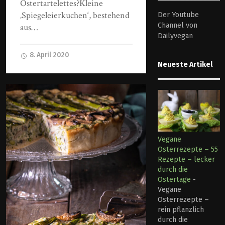
Ostertartelettes?Kleine
‚Spiegeleierkuchen‘, bestehend
Der Youtube
Channel von
aus…
Dailyvegan
8. April 2020
Neueste Artikel
Vegane
Osterrezepte – 55
Rezepte – lecker
durch die
Ostertage
-
Vegane
Osterrezepte –
rein pflanzlich
durch die