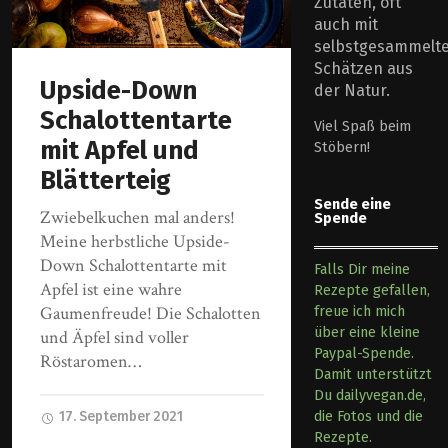
Zutaten, oft
auch mit
selbstgesammelt
Schätzen aus
Upside-Down
der Natur.
Schalottentarte
Viel Spaß beim
mit Apfel und
Stöbern!
Blätterteig
Sende eine
Zwiebelkuchen mal anders!
Spende
Meine herbstliche Upside-
Down Schalottentarte mit
Falls Dir meine
Apfel ist eine wahre
Rezepte gefallen,
Gaumenfreude! Die Schalotten
freue ich mich
über eine kleine
und Äpfel sind voller
Paypal-Spende.
Röstaromen…
Damit unterstützt
Du dailyvegan.de,
17. September 2021
die Fotos und die
Rezepte.