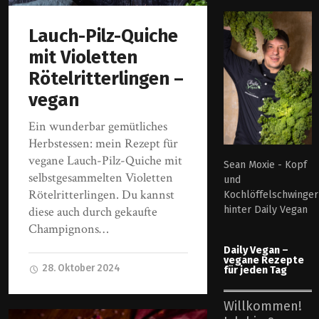
Lauch-Pilz-Quiche
mit Violetten
Rötelritterlingen –
vegan
Ein wunderbar gemütliches
Herbstessen: mein Rezept für
vegane Lauch-Pilz-Quiche mit
Sean Moxie - Kopf
selbstgesammelten Violetten
und
Rötelritterlingen. Du kannst
Kochlöffelschwinger
hinter Daily Vegan
diese auch durch gekaufte
Champignons…
Daily Vegan –
vegane Rezepte
28. Oktober 2024
für jeden Tag
Willkommen!