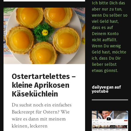
Ich bitte Dich das
aber nur zu tun,
wenn Du selber so
viel Geld hast,
dass es auf
Deinem Konto
nicht auffällt.
Wenn Du wenig
Geld hast, möchte
ich, dass Du Dir
lieber selbst
etwas gönnst.
Ostertartelettes –
kleine Aprikosen
dailyvegan auf
youtube
Käseküchlein
Du suchst noch ein einfaches
Backrezept für Ostern? Wie
wäre es dann mit meinem
kleinen, leckeren