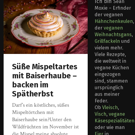
Ich bin
Sean
Moxie – Erfinder
der veganen
Hähnchenkeulen
,
der
veganen
Weihnachtsgans
,
Grillfackeln
und
vielem mehr.
Viele Rezepte,
die weltweit in
Süße Mispeltartes
vegane Küchen
mit Baiserhaube –
eingezogen
sind, stammen
backen im
ursprünglich
Spätherbst
aus meiner
Feder.
Darf’s ein köstliches, süßes
Ob
Vleisch
,
Mispeltörtchen mit
Visch
,
vegane
Baiserhaube sein?Unter den
Käsespezialitäten
Wildfrüchten im November ist
oder wie man
die Mispel meine absolute
Eier
in