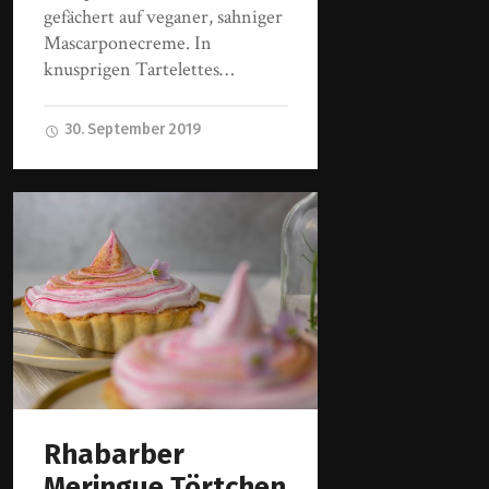
gefächert auf veganer, sahniger
Mascarponecreme. In
knusprigen Tartelettes…
30. September 2019
Rhabarber
Meringue Törtchen