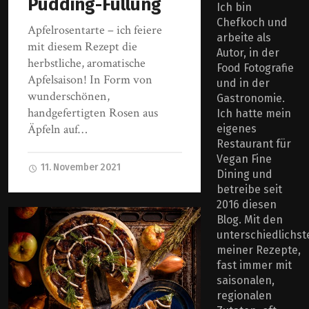
Pudding-Füllung
Ich bin
Chefkoch und
Apfelrosentarte – ich feiere
arbeite als
mit diesem Rezept die
Autor, in der
herbstliche, aromatische
Food Fotografie
Apfelsaison! In Form von
und in der
wunderschönen,
Gastronomie.
handgefertigten Rosen aus
Ich hatte mein
Äpfeln auf…
eigenes
Restaurant für
Vegan Fine
11. November 2021
Dining und
betreibe seit
2016 diesen
Blog. Mit den
unterschiedlichst
meiner Rezepte,
fast immer mit
saisonalen,
regionalen