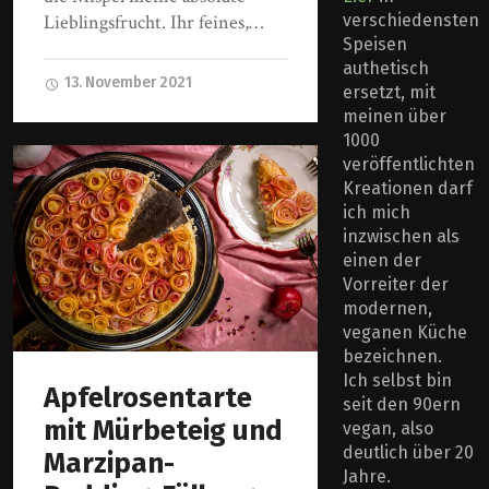
verschiedensten
Lieblingsfrucht. Ihr feines,…
Speisen
authetisch
13. November 2021
ersetzt, mit
meinen über
1000
veröffentlichten
Kreationen darf
ich mich
inzwischen als
einen der
Vorreiter der
modernen,
veganen Küche
bezeichnen.
Ich selbst bin
Apfelrosentarte
seit den 90ern
mit Mürbeteig und
vegan, also
deutlich über 20
Marzipan-
Jahre.