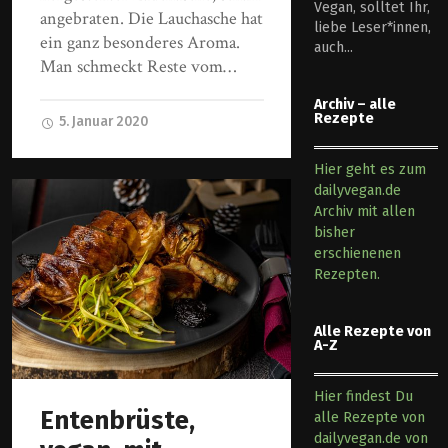
Vegan, solltet Ihr,
angebraten. Die Lauchasche hat
liebe Leser*innen,
ein ganz besonderes Aroma.
auch...
Man schmeckt Reste vom…
Archiv – alle
Rezepte
5. Januar 2020
Hier geht es zum
dailyvegan.de
Archiv mit allen
bisher
erschienenen
Rezepten.
Alle Rezepte von
A-Z
Hier findest Du
Entenbrüste,
alle Rezepte von
dailyvegan.de von