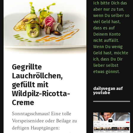
Ich bitte Dich das
aber nur zu tun,
wenn Du selber so
viel Geld hast,
dass es auf
Deinem Konto
nicht auffällt.
Wenn Du wenig
Geld hast, möchte
ich, dass Du Dir
Gegrillte
lieber selbst
etwas gönnst.
Lauchröllchen,
gefüllt mit
dailyvegan auf
Wildpilz-Ricotta-
youtube
Creme
Sonntagsschmaus! Eine tolle
Vorspeisenidee oder Beilage zu
deftigen Hauptgängen: