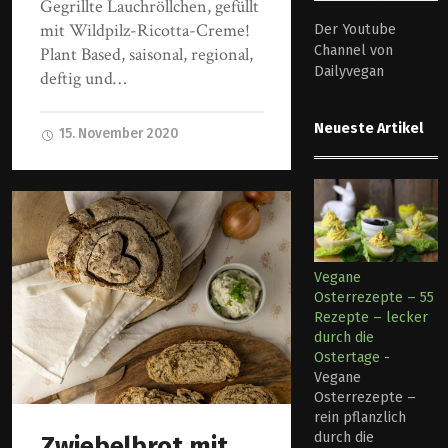
Gegrillte Lauchröllchen, gefüllt
mit Wildpilz-Ricotta-Creme!
Der Youtube
Channel von
Plant Based, saisonal, regional,
Dailyvegan
deftig und…
Neueste Artikel
15. November 2020
Vegane
Osterrezepte – 55
Rezepte – lecker
durch die
Ostertage
-
Vegane
Osterrezepte –
rein pflanzlich
durch die
Zwiebelbrot mit