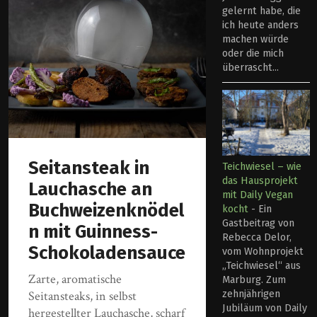
gelernt habe, die
ich heute anders
machen würde
oder die mich
überrascht...
Seitansteak in
Teichwiesel – wie
das Hausprojekt
Lauchasche an
mit Daily Vegan
Buchweizenknödel
kocht
-
Ein
Gastbeitrag von
n mit Guinness-
Rebecca Delor,
Schokoladensauce
vom Wohnprojekt
„Teichwiesel“ aus
Zarte, aromatische
Marburg. Zum
Seitansteaks, in selbst
zehnjährigen
Jubiläum von Daily
hergestellter Lauchasche, scharf