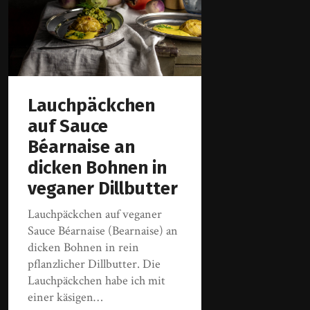
Lauchpäckchen
auf Sauce
Béarnaise an
dicken Bohnen in
veganer Dillbutter
Lauchpäckchen auf veganer
Sauce Béarnaise (Bearnaise) an
dicken Bohnen in rein
pflanzlicher Dillbutter. Die
Lauchpäckchen habe ich mit
einer käsigen…