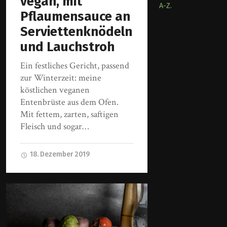
vegan, mit
A-Z.
Pflaumensauce an
Serviettenknödeln
und Lauchstroh
Ein festliches Gericht, passend
zur Winterzeit: meine
köstlichen veganen
Entenbrüste aus dem Ofen.
Mit fettem, zarten, saftigen
Fleisch und sogar…
18. Dezember 2019