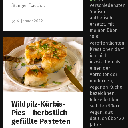
Stangen Lauch…
verschiedensten
Speisen
authetisch
4. Januar 2022
ersetzt, mit
meinen über
1000
veröffentlichten
Kreationen darf
ich mich
inzwischen als
einen der
Vorreiter der
modernen,
veganen Küche
bezeichnen.
Ich selbst bin
Wildpilz-Kürbis-
seit den 90ern
Pies – herbstlich
vegan, also
deutlich über 20
gefüllte Pasteten
Jahre.