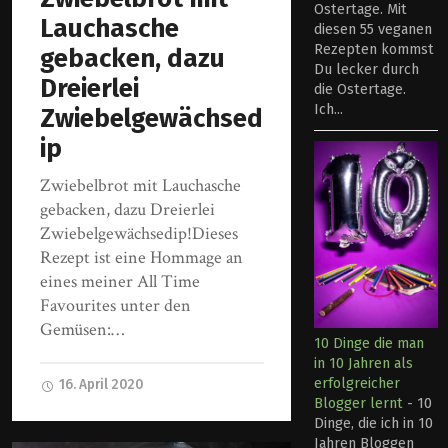
Ostertage. Mit
Lauchasche
diesen 55 veganen
Rezepten kommst
gebacken, dazu
Du lecker durch
Dreierlei
die Ostertage.
Ich...
Zwiebelgewächsed
ip
Zwiebelbrot mit Lauchasche
gebacken, dazu Dreierlei
Zwiebelgewächsedip!Dieses
Rezept ist eine Hommage an
eines meiner All Time
Favourites unter den
Gemüsen:…
10 Dinge die man
in 10 Jahren als
erfolgreicher
16. April 2020
Blogger lernt
-
10
Dinge, die ich in 10
Jahren Bloggen