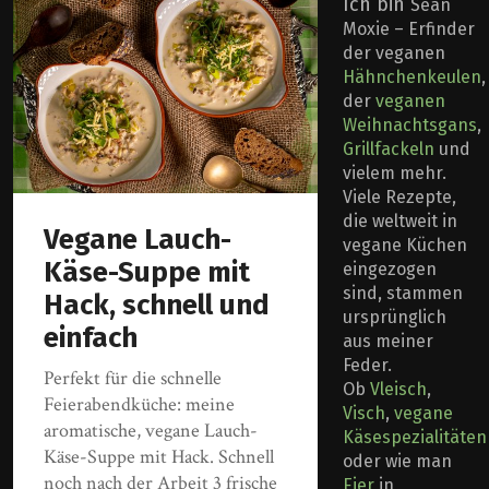
Ich bin
Sean
Moxie – Erfinder
der veganen
Hähnchenkeulen
,
der
veganen
Weihnachtsgans
,
Grillfackeln
und
vielem mehr.
Viele Rezepte,
die weltweit in
Vegane Lauch-
vegane Küchen
Käse-Suppe mit
eingezogen
sind, stammen
Hack, schnell und
ursprünglich
einfach
aus meiner
Feder.
Perfekt für die schnelle
Ob
Vleisch
,
Feierabendküche: meine
Visch
,
vegane
aromatische, vegane Lauch-
Käsespezialitäten
Käse-Suppe mit Hack. Schnell
oder wie man
noch nach der Arbeit 3 frische
Eier
in