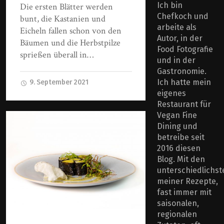
Ich bin
Die ersten Blätter werden
Chefkoch und
bunt, die Kastanien und
arbeite als
Eicheln fallen schon von den
Autor, in der
Bäumen und die Herbstpilze
Food Fotografie
sprießen überall in…
und in der
Gastronomie.
Ich hatte mein
9. September 2021
eigenes
Restaurant für
Vegan Fine
Dining und
betreibe seit
2016 diesen
Blog. Mit den
unterschiedlichst
meiner Rezepte,
fast immer mit
saisonalen,
regionalen