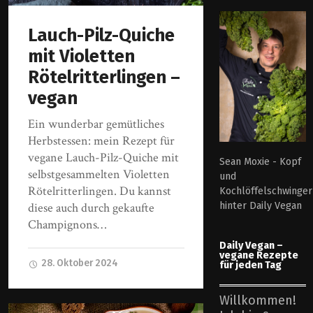
Lauch-Pilz-Quiche
mit Violetten
Rötelritterlingen –
vegan
Ein wunderbar gemütliches
Herbstessen: mein Rezept für
vegane Lauch-Pilz-Quiche mit
Sean Moxie - Kopf
selbstgesammelten Violetten
und
Rötelritterlingen. Du kannst
Kochlöffelschwinger
hinter Daily Vegan
diese auch durch gekaufte
Champignons…
Daily Vegan –
vegane Rezepte
28. Oktober 2024
für jeden Tag
Willkommen!