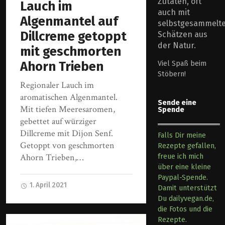
Zutaten, oft
Lauch im
auch mit
Algenmantel auf
selbstgesammelt
Dillcreme getoppt
Schätzen aus
der Natur.
mit geschmorten
Ahorn Trieben
Viel Spaß beim
Stöbern!
Regionaler Lauch im
aromatischen Algenmantel.
Sende eine
Mit tiefen Meeresaromen,
Spende
gebettet auf würziger
Dillcreme mit Dijon Senf.
Falls Dir meine
Getoppt von geschmorten
Rezepte gefallen,
Ahorn Trieben,…
freue ich mich
über eine kleine
Paypal-Spende.
1. April 2021
Damit unterstützt
Du dailyvegan.de,
die Fotos und die
Rezepte.