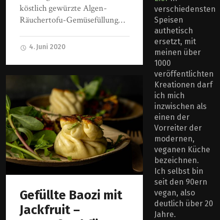
köstlich gewürzte Algen-
verschiedensten
Räuchertofu-Gemüsefüllung…
Speisen
authetisch
ersetzt, mit
4. Juni 2020
meinen über
1000
veröffentlichten
Kreationen darf
ich mich
inzwischen als
einen der
Vorreiter der
modernen,
veganen Küche
bezeichnen.
Ich selbst bin
seit den 90ern
Gefüllte Baozi mit
vegan, also
deutlich über 20
Jackfruit –
Jahre.