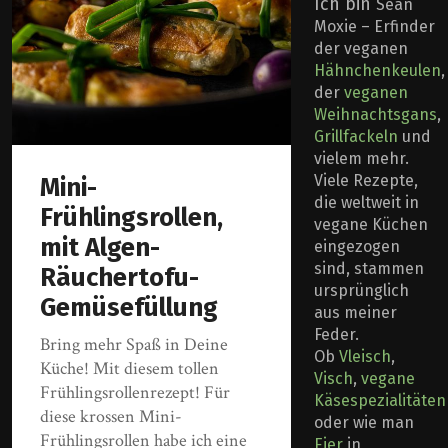
Ich bin
Sean
Moxie – Erfinder
der veganen
Hähnchenkeulen
,
der
veganen
Weihnachtsgans
,
Grillfackeln
und
vielem mehr.
Viele Rezepte,
Mini-
die weltweit in
Frühlingsrollen,
vegane Küchen
mit Algen-
eingezogen
sind, stammen
Räuchertofu-
ursprünglich
Gemüsefüllung
aus meiner
Feder.
Bring mehr Spaß in Deine
Ob
Vleisch
,
Küche! Mit diesem tollen
Visch
,
vegane
Frühlingsrollenrezept! Für
Käsespezialitäten
diese krossen Mini-
oder wie man
Frühlingsrollen habe ich eine
Eier
in