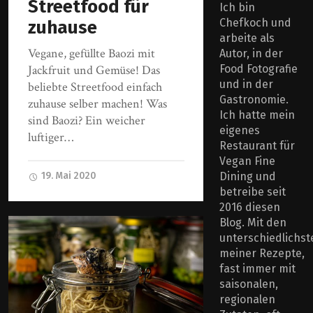
Streetfood für
Ich bin
Chefkoch und
zuhause
arbeite als
Vegane, gefüllte Baozi mit
Autor, in der
Food Fotografie
Jackfruit und Gemüse! Das
und in der
beliebte Streetfood einfach
Gastronomie.
zuhause selber machen! Was
Ich hatte mein
sind Baozi? Ein weicher
eigenes
luftiger…
Restaurant für
Vegan Fine
Dining und
19. Mai 2020
betreibe seit
2016 diesen
Blog. Mit den
unterschiedlichst
meiner Rezepte,
fast immer mit
saisonalen,
regionalen