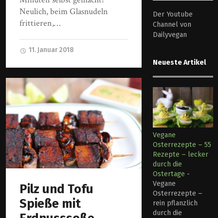
Neulich, beim Glasnudeln
Der Youtube
frittieren,…
Channel von
Dailyvegan
11. Januar 2018
Neueste Artikel
Vegane
Osterrezepte – 55
Rezepte – lecker
durch die
Ostertage
-
Vegane
Pilz und Tofu
Osterrezepte –
Spieße mit
rein pflanzlich
durch die