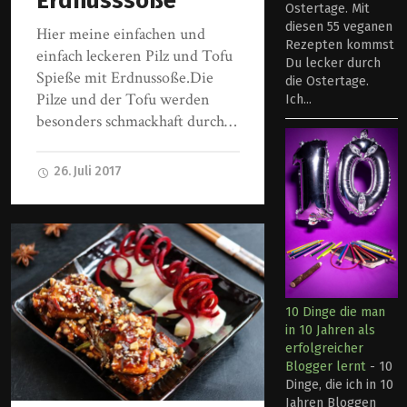
Erdnusssoße
Ostertage. Mit
diesen 55 veganen
Hier meine einfachen und
Rezepten kommst
einfach leckeren Pilz und Tofu
Du lecker durch
Spieße mit Erdnussoße.Die
die Ostertage.
Pilze und der Tofu werden
Ich...
besonders schmackhaft durch…
26. Juli 2017
10 Dinge die man
in 10 Jahren als
erfolgreicher
Blogger lernt
-
10
Dinge, die ich in 10
Jahren Bloggen