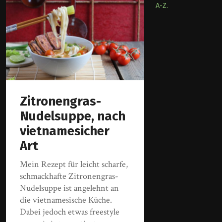
A-Z.
Zitronengras-
Nudelsuppe, nach
vietnamesicher
Art
Mein Rezept für leicht scharfe,
schmackhafte Zitronengras-
Nudelsuppe ist angelehnt an
die vietnamesische Küche.
Dabei jedoch etwas freestyle