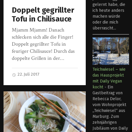
gelernt habe, die
Doppelt gegrillter
ich heute anders
machen würde
Tofu in Chilisauce
oder die mich
überrascht...
Mjamm Mjamm! Danach
schlecken sich alle die Finger!
Doppelt gegrillter Tofu in
feuriger Chilisauce! Durch das
doppelte Grillen in der…
Teichwiesel – wie
22. Juli 2017
das Hausprojekt
mit Daily Vegan
kocht
-
Ein
Gastbeitrag von
Rebecca Delor,
vom Wohnprojekt
„Teichwiesel“ aus
Marburg. Zum
zehnjährigen
Jubiläum von Daily