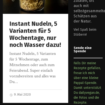
Zutaten, oft
auch mit
selbstgesammelt
Schätzen aus
der Natur.
Instant Nudeln, 5
Varianten für 5
Viel Spaß beim
Stöbern!
Wochentage, nur
noch Wasser dazu!
Sende eine
Spende
Instant Nudeln, 5 Varianten
für 5 Wochentage, zum
Falls Dir meine
Mitnehmen oder auch zum
Rezepte gefallen,
Feierabend. Super einfach
freue ich mich
vorzubereiten und alles was
über eine kleine
Du…
Paypal-Spende.
Damit unterstützt
Du dailyvegan.de,
9. Mai 2020
die Fotos und die
Rezepte.