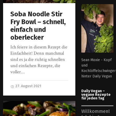
Soba Noodle Stir
Fry Bowl – schnell,
einfach und
oberlecker
Ich feiere in diesem Rezept die
Einfachheit! Denn manchmal
sind es ja die richtig schnellen
Sean Moxie - Kopf
und einfachen Rezepte, die
und
Kochlöffelschwinger
voller…
hinter Daily Vegan
27. August 2021
Daily Vegan –
vegane Rezepte
für jeden Tag
Willkommen!