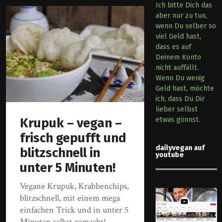
Ich bitte Dich das
aber nur zu tun,
wenn Du selber so
viel Geld hast,
dass es auf
Deinem Konto
nicht auffällt.
Wenn Du wenig
Geld hast, möchte
ich, dass Du Dir
lieber selbst
Krupuk – vegan –
etwas gönnst.
frisch gepufft und
dailyvegan auf
blitzschnell in
youtube
unter 5 Minuten!
Vegane Krupuk, Krabbenchips,
blitzschnell, mit einem mega
einfachen Trick und in unter 5
Minuten selbst gemacht!