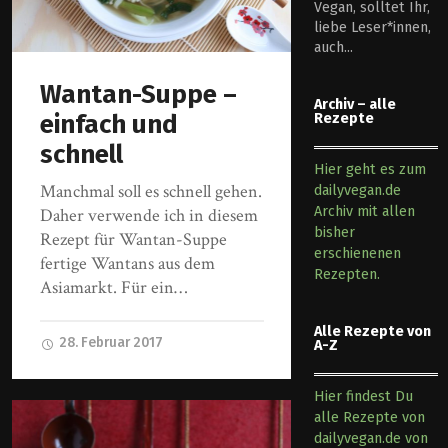
Vegan, solltet Ihr,
liebe Leser*innen,
auch...
Wantan-Suppe –
Archiv – alle
einfach und
Rezepte
schnell
Hier geht es zum
Manchmal soll es schnell gehen.
dailyvegan.de
Archiv mit allen
Daher verwende ich in diesem
bisher
Rezept für Wantan-Suppe
erschienenen
fertige Wantans aus dem
Rezepten.
Asiamarkt. Für ein…
Alle Rezepte von
28. Februar 2017
A-Z
Hier findest Du
alle Rezepte von
dailyvegan.de von