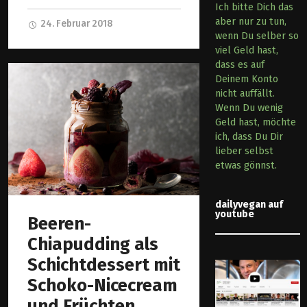
Ich bitte Dich das
aber nur zu tun,
24. Februar 2018
wenn Du selber so
viel Geld hast,
dass es auf
Deinem Konto
nicht auffällt.
Wenn Du wenig
Geld hast, möchte
ich, dass Du Dir
lieber selbst
etwas gönnst.
dailyvegan auf
youtube
Beeren-
Chiapudding als
Schichtdessert mit
Schoko-Nicecream
und Früchten