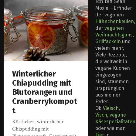
Ich bin
Sean
Moxie – Erfinder
der veganen
Hähnchenkeulen
,
der
veganen
Weihnachtsgans
,
Grillfackeln
und
vielem mehr.
Viele Rezepte,
die weltweit in
vegane Küchen
Winterlicher
eingezogen
Chiapudding mit
sind, stammen
ursprünglich
Blutorangen und
aus meiner
Cranberrykompot
Feder.
Ob
Vleisch
,
t
Visch
,
vegane
Köstlicher, winterlicher
Käsespezialitäten
oder wie man
Chiapudding mit
Eier
in