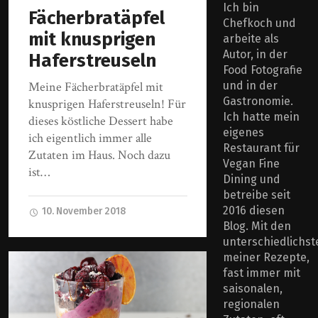
Ich bin
Fächerbratäpfel
Chefkoch und
mit knusprigen
arbeite als
Autor, in der
Haferstreuseln
Food Fotografie
Meine Fächerbratäpfel mit
und in der
Gastronomie.
knusprigen Haferstreuseln! Für
Ich hatte mein
dieses köstliche Dessert habe
eigenes
ich eigentlich immer alle
Restaurant für
Zutaten im Haus. Noch dazu
Vegan Fine
ist…
Dining und
betreibe seit
2016 diesen
10. November 2018
Blog. Mit den
unterschiedlichst
meiner Rezepte,
fast immer mit
saisonalen,
regionalen