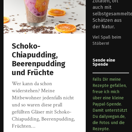
Zutaten, oft
auch mit
selbstgesammelt
Schätzen aus
der Natur.
Viel Spaß beim
Stöbern!
Schoko-
Chiapudding,
Sende eine
Beerenpudding
Spende
und Früchte
Falls Dir meine
Wer kann da schon
Rezepte gefallen,
widerstehen? Meine
freue ich mich
Mitbewohner jedenfalls nicht
über eine kleine
und so waren diese prall
Paypal-Spende.
Damit unterstützt
gefüllten Gläser mit Schoko-
Du dailyvegan.de,
Chiapudding, Beerenpudding,
die Fotos und die
Früchten…
Rezepte.