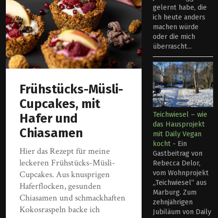
gelernt habe, die
ich heute anders
machen würde
oder die mich
überrascht...
Frühstücks-Müsli-
Cupcakes, mit
Teichwiesel – wie
Hafer und
das Hausprojekt
Chiasamen
mit Daily Vegan
kocht
-
Ein
Hier das Rezept für meine
Gastbeitrag von
leckeren Frühstücks-Müsli-
Rebecca Delor,
vom Wohnprojekt
Cupcakes. Aus knusprigen
„Teichwiesel“ aus
Haferflocken, gesunden
Marburg. Zum
Chiasamen und schmackhaften
zehnjährigen
Kokosraspeln backe ich
Jubiläum von Daily