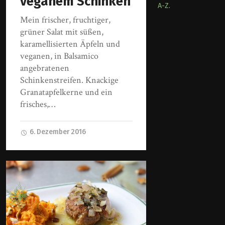
veganem Schinken
A-Z.
Mein frischer, fruchtiger,
grüner Salat mit süßen,
karamellisierten Äpfeln und
veganen, in Balsamico
angebratenen
Schinkenstreifen. Knackige
Granatapfelkerne und ein
frisches,…
6. Dezember 2016