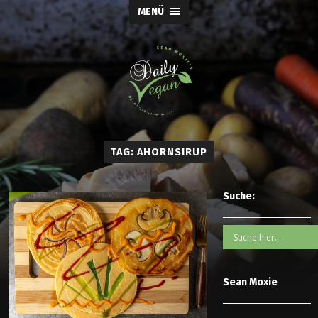
MENÜ
TAG: AHORNSIRUP
Suche:
Sean Moxie