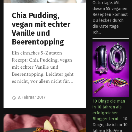
Ostertage. Mit
diesen 55 veganen
Chia Pudding,
Rezepten kommst
Du lecker durch
vegan mit echter
die Ostertage.
Vanille und
Ich...
Beerentopping
Ein einfaches 5-Zutaten
Rezept: Chia Pudding, vegan
mit echter Vanille und
Beerentopping. Leichter geht
es nicht, vor allem nicht für…
8. Februar 2017
10 Dinge die man
in 10 Jahren als
erfolgreicher
Blogger lernt
-
10
Dinge, die ich in 10
Jahren Bloggen