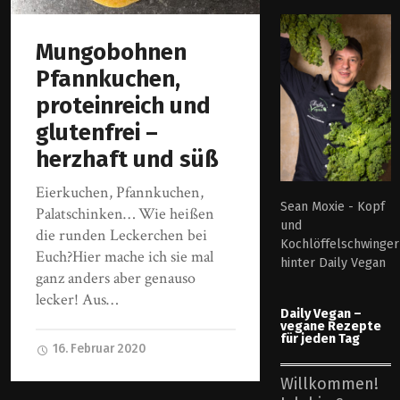
Mungobohnen
Pfannkuchen,
proteinreich und
glutenfrei –
herzhaft und süß
Eierkuchen, Pfannkuchen,
Sean Moxie - Kopf
Palatschinken… Wie heißen
und
die runden Leckerchen bei
Kochlöffelschwinger
Euch?Hier mache ich sie mal
hinter Daily Vegan
ganz anders aber genauso
lecker! Aus…
Daily Vegan –
vegane Rezepte
für jeden Tag
16. Februar 2020
Willkommen!