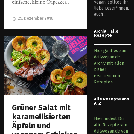
einfache, kleine Cupcakes….
Vegan, solltet Ihr,
liebe Leser*innen,
auch...
25. Dezember 2016
Archiv – alle
Rezepte
Hier geht es zum
dailyvegan.de
Archiv mit allen
bisher
erschienenen
Rezepten.
Alle Rezepte von
A-Z
Grüner Salat mit
karamellisierten
Hier findest Du
Äpfeln und
alle Rezepte von
dailyvegan.de von