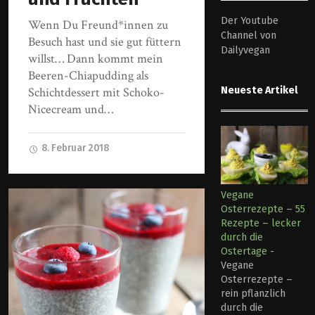
Der Youtube
Wenn Du Freund*innen zu
Channel von
Besuch hast und sie gut füttern
Dailyvegan
willst… Dann kommt mein
Beeren-Chiapudding als
Neueste Artikel
Schichtdessert mit Schoko-
Nicecream und…
8. Februar 2018
Vegane
Osterrezepte – 55
Rezepte – lecker
durch die
Ostertage
-
Vegane
Osterrezepte –
rein pflanzlich
durch die