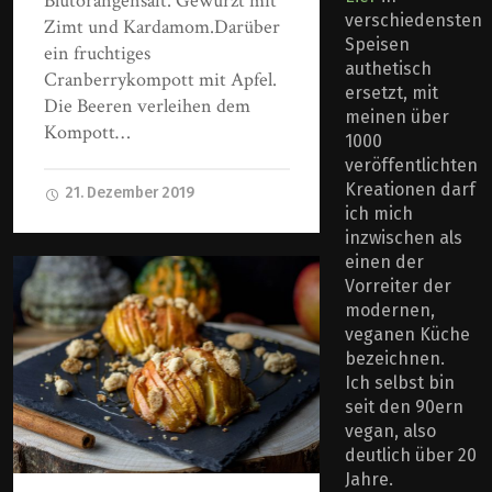
Blutorangensaft. Gewürzt mit
verschiedensten
Zimt und Kardamom.Darüber
Speisen
ein fruchtiges
authetisch
Cranberrykompott mit Apfel.
ersetzt, mit
Die Beeren verleihen dem
meinen über
Kompott…
1000
veröffentlichten
Kreationen darf
21. Dezember 2019
ich mich
inzwischen als
einen der
Vorreiter der
modernen,
veganen Küche
bezeichnen.
Ich selbst bin
seit den 90ern
vegan, also
deutlich über 20
Jahre.