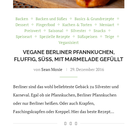
Backen
Backen und Süßes
Basics & Grundrezepte
Dessert
Fingerfood
Kuchen & Torten
Menüart
Preiswert
Saisonal
Silvester
Snacks
Speiseart
Spezielle Rezepte
Süßspeisen
Teige
Veganisiert
VEGANE BERLINER PFANNKUCHEN,
FLUFFIG, SÜSS, MIT MARMELADE GEFÜLLT
von
Sean Moxie
29. Dezember 2016
Berliner sind das wohl beliebteste Gebäck zu Silvester und
Karneval. Egal ob sie Pfannkuchen, Berliner Pfannkuchen
oder nur Berliner heißen. Oder auch Krapfen,
Faschingskrapfen oder Kreppel. Hier das beste Rezept…