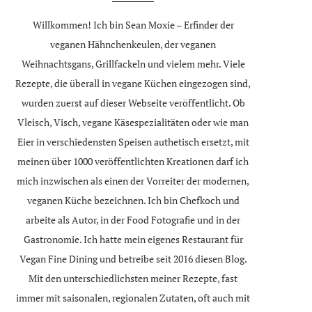
Willkommen! Ich bin Sean Moxie – Erfinder der
veganen Hähnchenkeulen, der veganen
Weihnachtsgans, Grillfackeln und vielem mehr. Viele
Rezepte, die überall in vegane Küchen eingezogen sind,
wurden zuerst auf dieser Webseite veröffentlicht. Ob
Vleisch, Visch, vegane Käsespezialitäten oder wie man
Eier in verschiedensten Speisen authetisch ersetzt, mit
meinen über 1000 veröffentlichten Kreationen darf ich
mich inzwischen als einen der Vorreiter der modernen,
veganen Küche bezeichnen. Ich bin Chefkoch und
arbeite als Autor, in der Food Fotografie und in der
Gastronomie. Ich hatte mein eigenes Restaurant für
Vegan Fine Dining und betreibe seit 2016 diesen Blog.
Mit den unterschiedlichsten meiner Rezepte, fast
immer mit saisonalen, regionalen Zutaten, oft auch mit