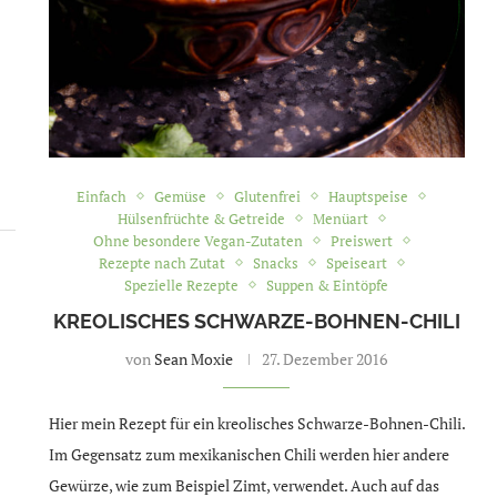
Einfach
Gemüse
Glutenfrei
Hauptspeise
Hülsenfrüchte & Getreide
Menüart
Ohne besondere Vegan-Zutaten
Preiswert
Rezepte nach Zutat
Snacks
Speiseart
Spezielle Rezepte
Suppen & Eintöpfe
KREOLISCHES SCHWARZE-BOHNEN-CHILI
von
Sean Moxie
27. Dezember 2016
Hier mein Rezept für ein kreolisches Schwarze-Bohnen-Chili.
Im Gegensatz zum mexikanischen Chili werden hier andere
Gewürze, wie zum Beispiel Zimt, verwendet. Auch auf das