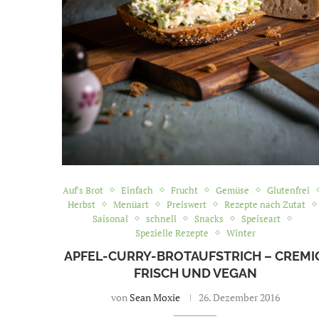
Auf's Brot
Einfach
Frucht
Gemüse
Glutenfrei
Herbst
Menüart
Preiswert
Rezepte nach Zutat
Saisonal
schnell
Snacks
Speiseart
Spezielle Rezepte
Winter
APFEL-CURRY-BROTAUFSTRICH – CREMI
FRISCH UND VEGAN
von
Sean Moxie
26. Dezember 2016