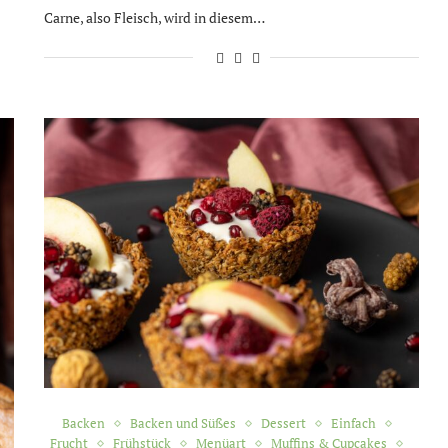
Carne, also Fleisch, wird in diesem…
Backen
Backen und Süßes
Dessert
Einfach
Frucht
Frühstück
Menüart
Muffins & Cupcakes