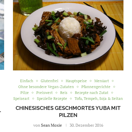
Einfach
Glutenfrei
Hauptspeise
Menüart
Ohne besondere Vegan-Zutaten
Pfannengerichte
Pilze
Preiswert
Reis
Rezepte nach Zutat
Speiseart
Spezielle Rezepte
Tofu, Tempeh, Soja & Seitan
CHINESISCHES GESCHMORTES YUBA MIT
T
PILZEN
von
Sean Moxie
30. Dezember 2016