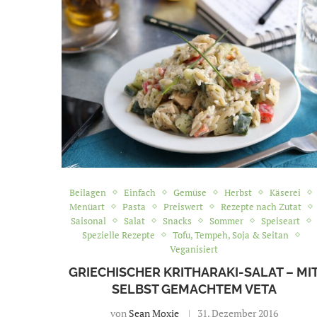
Beilagen
Einfach
Gemüse
Herbst
Käserei
Menüart
Pasta
Preiswert
Rezepte nach Zutat
Saisonal
Salat
Snacks
Sommer
Speiseart
Spezielle Rezepte
Tofu, Tempeh, Soja & Seitan
Veganisiert
GRIECHISCHER KRITHARAKI-SALAT – MI
SELBST GEMACHTEM VETA
von
Sean Moxie
31. Dezember 2016