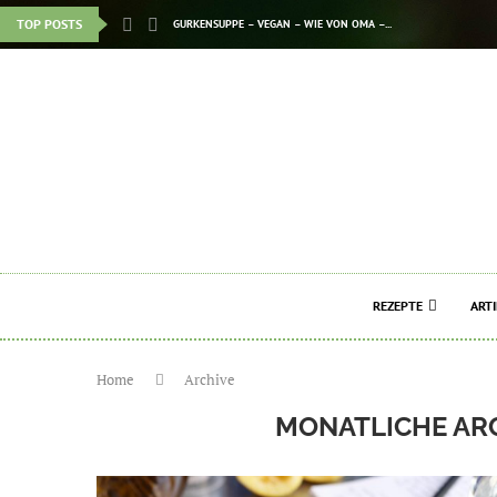
TOP POSTS
GURKENSUPPE – VEGAN – WIE VON OMA –...
REZEPTE
ARTI
Home
Archive
MONATLICHE AR