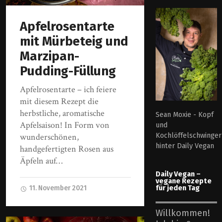
Apfelrosentarte
mit Mürbeteig und
Marzipan-
Pudding-Füllung
Apfelrosentarte – ich feiere
mit diesem Rezept die
herbstliche, aromatische
Sean Moxie - Kopf
Apfelsaison! In Form von
und
Kochlöffelschwinger
wunderschönen,
hinter Daily Vegan
handgefertigten Rosen aus
Äpfeln auf…
Daily Vegan –
vegane Rezepte
für jeden Tag
11. November 2021
Willkommen!