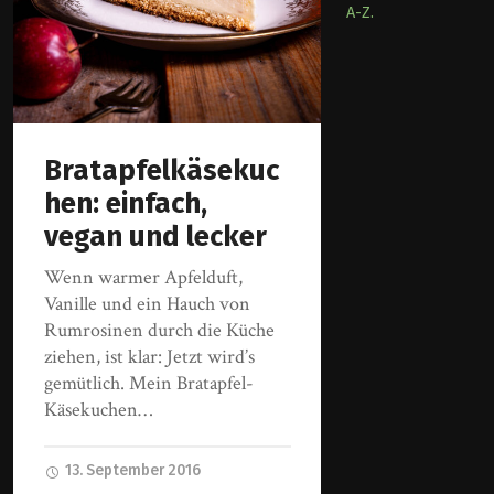
A-Z.
Bratapfelkäsekuc
hen: einfach,
vegan und lecker
Wenn warmer Apfelduft,
Vanille und ein Hauch von
Rumrosinen durch die Küche
ziehen, ist klar: Jetzt wird’s
gemütlich. Mein Bratapfel-
Käsekuchen…
13. September 2016