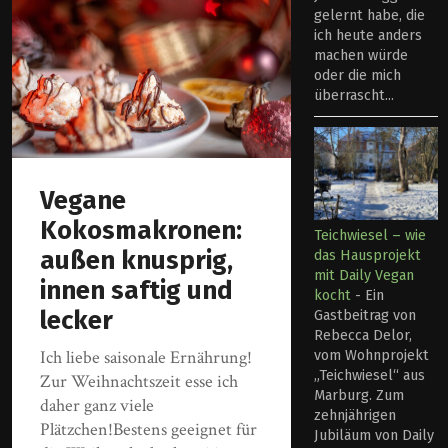
gelernt habe, die
ich heute anders
machen würde
oder die mich
überrascht...
Vegane
Kokosmakronen:
Teichwiesel – wie
außen knusprig,
das Hausprojekt
mit Daily Vegan
innen saftig und
kocht
-
Ein
lecker
Gastbeitrag von
Rebecca Delor,
Ich liebe saisonale Ernährung!
vom Wohnprojekt
„Teichwiesel“ aus
Zur Weihnachtszeit esse ich
Marburg. Zum
daher ganz viele
zehnjährigen
Plätzchen!Bestens geeignet für
Jubiläum von Daily