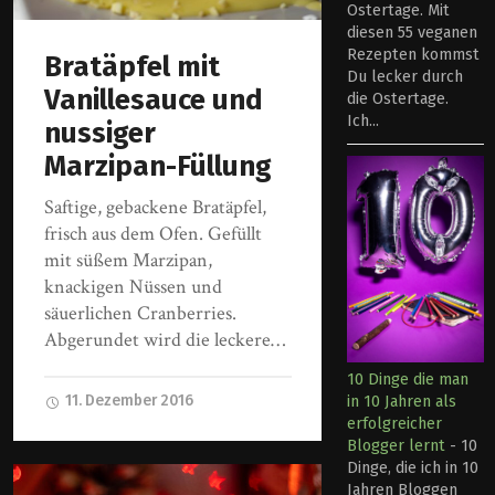
Ostertage. Mit
diesen 55 veganen
Rezepten kommst
Bratäpfel mit
Du lecker durch
Vanillesauce und
die Ostertage.
Ich...
nussiger
Marzipan-Füllung
Saftige, gebackene Bratäpfel,
frisch aus dem Ofen. Gefüllt
mit süßem Marzipan,
knackigen Nüssen und
säuerlichen Cranberries.
Abgerundet wird die leckere…
10 Dinge die man
11. Dezember 2016
in 10 Jahren als
erfolgreicher
Blogger lernt
-
10
Dinge, die ich in 10
Jahren Bloggen