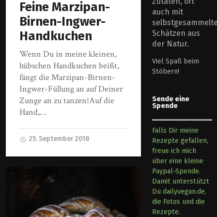
Zutaten, oft
Feine Marzipan-
auch mit
Birnen-Ingwer-
selbstgesammelt
Handkuchen
Schätzen aus
der Natur.
Wenn Du in meine kleinen,
Viel Spaß beim
hübschen Handkuchen beißt,
Stöbern!
fängt die Marzipan-Birnen-
Ingwer-Füllung an auf Deiner
Zunge an zu tanzen!Auf die
Sende eine
Spende
Hand,…
Falls Dir meine
25. September 2018
Rezepte gefallen,
freue ich mich
über eine kleine
Paypal-Spende.
Damit unterstützt
Du dailyvegan.de,
die Fotos und die
Rezepte.