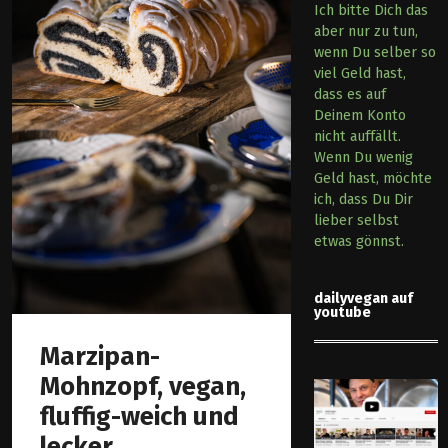
Ich bitte Dich das
aber nur zu tun,
wenn Du selber so
viel Geld hast,
dass es auf
Deinem Konto
nicht auffällt.
Wenn Du wenig
Geld hast, möchte
ich, dass Du Dir
lieber selbst
etwas gönnst.
dailyvegan auf
youtube
Marzipan-
Mohnzopf, vegan,
fluffig-weich und
lecker