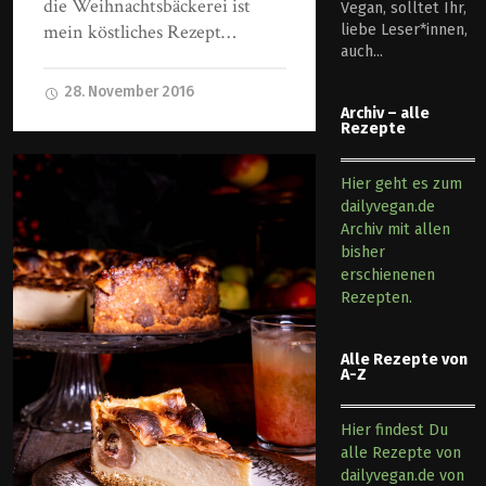
die Weihnachtsbäckerei ist
Vegan, solltet Ihr,
mein köstliches Rezept…
liebe Leser*innen,
auch...
28. November 2016
Archiv – alle
Rezepte
Hier geht es zum
dailyvegan.de
Archiv mit allen
bisher
erschienenen
Rezepten.
Alle Rezepte von
A-Z
Hier findest Du
alle Rezepte von
dailyvegan.de von