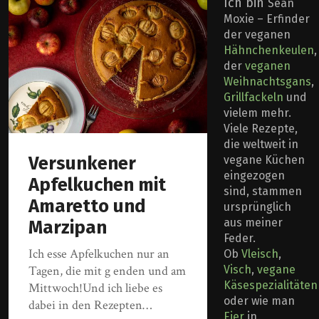
Ich bin
Sean
Moxie – Erfinder
der veganen
Hähnchenkeulen
,
der
veganen
Weihnachtsgans
,
Grillfackeln
und
vielem mehr.
Viele Rezepte,
die weltweit in
Versunkener
vegane Küchen
eingezogen
Apfelkuchen mit
sind, stammen
Amaretto und
ursprünglich
aus meiner
Marzipan
Feder.
Ich esse Apfelkuchen nur an
Ob
Vleisch
,
Visch
,
vegane
Tagen, die mit g enden und am
Käsespezialitäten
Mittwoch!Und ich liebe es
oder wie man
dabei in den Rezepten…
Eier
in