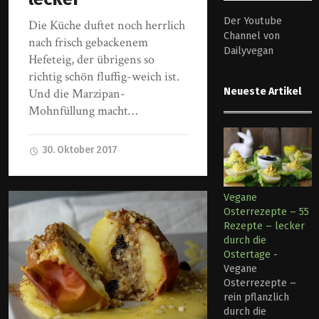
Der Youtube
Die Küche duftet noch herrlich
Channel von
nach frisch gebackenem
Dailyvegan
Hefeteig, der übrigens so
richtig schön fluffig-weich ist.
Und die Marzipan-
Neueste Artikel
Mohnfüllung macht…
30. Oktober 2017
Vegane
Osterrezepte – 55
Rezepte – lecker
durch die
Ostertage
-
Vegane
Osterrezepte –
rein pflanzlich
durch die