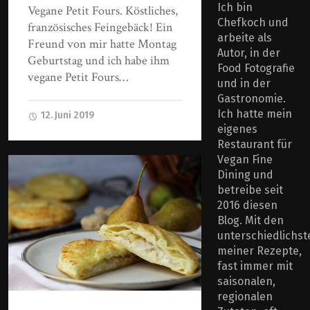
Ich bin
Vegane Petit Fours. Köstliches,
Chefkoch und
französisches Feingebäck! Ein
arbeite als
Freund von mir hatte Montag
Autor, in der
Geburtstag und ich habe ihm
Food Fotografie
vegane Petit Fours…
und in der
Gastronomie.
Ich hatte mein
12. Juni 2019
eigenes
Restaurant für
Vegan Fine
Dining und
betreibe seit
2016 diesen
Blog. Mit den
unterschiedlichst
meiner Rezepte,
fast immer mit
saisonalen,
regionalen