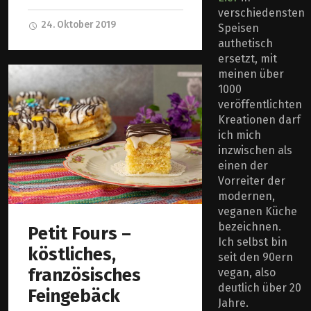
verschiedensten
24. Oktober 2019
Speisen
authetisch
ersetzt, mit
meinen über
1000
veröffentlichten
Kreationen darf
ich mich
inzwischen als
einen der
Vorreiter der
modernen,
veganen Küche
bezeichnen.
Petit Fours –
Ich selbst bin
köstliches,
seit den 90ern
französisches
vegan, also
deutlich über 20
Feingebäck
Jahre.