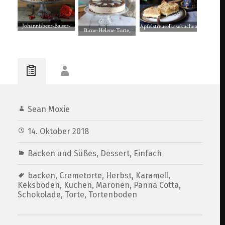
Johannisbeer-Baiser-
Apfelstreuselkäsekuchen
Birne-Helene-Torte,
Sahnekuchen,
mit Schokokeksboden!
eine traumhafte
sommerlich frisch mit
Sahnecremetorte
Maracujapudding
Sean Moxie
14. Oktober 2018
Backen und Süßes
,
Dessert
,
Einfach
backen
,
Cremetorte
,
Herbst
,
Karamell
,
Keksboden
,
Kuchen
,
Maronen
,
Panna Cotta
,
Schokolade
,
Torte
,
Tortenboden