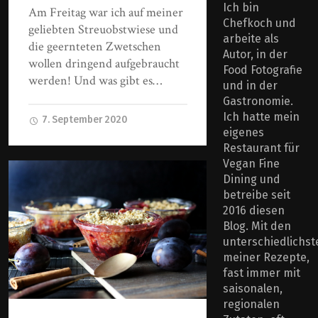
Ich bin
Am Freitag war ich auf meiner
Chefkoch und
geliebten Streuobstwiese und
arbeite als
die geernteten Zwetschen
Autor, in der
wollen dringend aufgebraucht
Food Fotografie
werden! Und was gibt es…
und in der
Gastronomie.
Ich hatte mein
7. September 2020
eigenes
Restaurant für
Vegan Fine
Dining und
betreibe seit
2016 diesen
Blog. Mit den
unterschiedlichst
meiner Rezepte,
fast immer mit
saisonalen,
regionalen