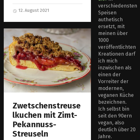
verschiedensten
12. August 2021
Speisen
authetisch
ersetzt, mit
meinen über
1000
veröffentlichten
Kreationen darf
ich mich
inzwischen als
einen der
Vorreiter der
modernen,
veganen Küche
bezeichnen.
Zwetschenstreuse
Ich selbst bin
lkuchen mit Zimt-
seit den 90ern
vegan, also
Pekannuss-
deutlich über 20
Streuseln
Jahre.