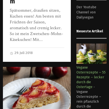
m
Der Youtube
Spätsommer, draußen sitzen,
Channel von
Kuchen essen! Am besten mit
Dailyvegan
Früchten der Saison,
aromatisch und cremig lecker.
Neueste Artikel
So ist mein Zwetschen-Mohn-
Käsekuchen! Mit…
29. Juli 2018
Vegane
Osterrezepte – 55
Rezepte – lecker
durch die
Ostertage
-
Vegane
Osterrezepte –
rein pflanzlich
durch die