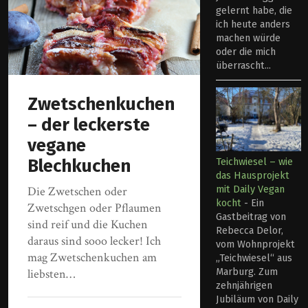
gelernt habe, die
ich heute anders
machen würde
oder die mich
überrascht...
Zwetschenkuchen
– der leckerste
vegane
Blechkuchen
Teichwiesel – wie
das Hausprojekt
mit Daily Vegan
Die Zwetschen oder
kocht
-
Ein
Zwetschgen oder Pflaumen
Gastbeitrag von
sind reif und die Kuchen
Rebecca Delor,
daraus sind sooo lecker! Ich
vom Wohnprojekt
mag Zwetschenkuchen am
„Teichwiesel“ aus
Marburg. Zum
liebsten…
zehnjährigen
Jubiläum von Daily