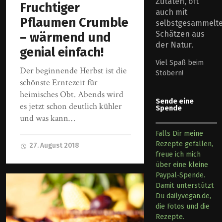
Zutaten, oft
Fruchtiger
auch mit
Pflaumen Crumble
selbstgesammelt
Schätzen aus
– wärmend und
der Natur.
genial einfach!
Viel Spaß beim
Der beginnende Herbst ist die
Stöbern!
schönste Erntezeit für
heimisches Obt. Abends wird
Sende eine
es jetzt schon deutlich kühler
Spende
und was kann…
Falls Dir meine
Rezepte gefallen,
27. August 2018
freue ich mich
über eine kleine
Paypal-Spende.
Damit unterstützt
Du dailyvegan.de,
die Fotos und die
Rezepte.