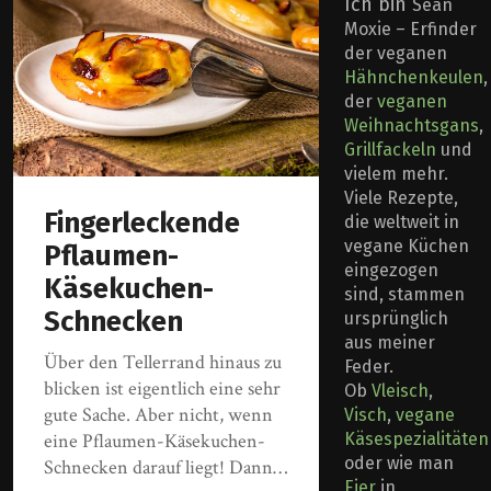
Ich bin
Sean
Moxie – Erfinder
der veganen
Hähnchenkeulen
,
der
veganen
Weihnachtsgans
,
Grillfackeln
und
vielem mehr.
Viele Rezepte,
Fingerleckende
die weltweit in
vegane Küchen
Pflaumen-
eingezogen
Käsekuchen-
sind, stammen
Schnecken
ursprünglich
aus meiner
Über den Tellerrand hinaus zu
Feder.
blicken ist eigentlich eine sehr
Ob
Vleisch
,
gute Sache. Aber nicht, wenn
Visch
,
vegane
eine Pflaumen-Käsekuchen-
Käsespezialitäten
oder wie man
Schnecken darauf liegt! Dann…
Eier
in