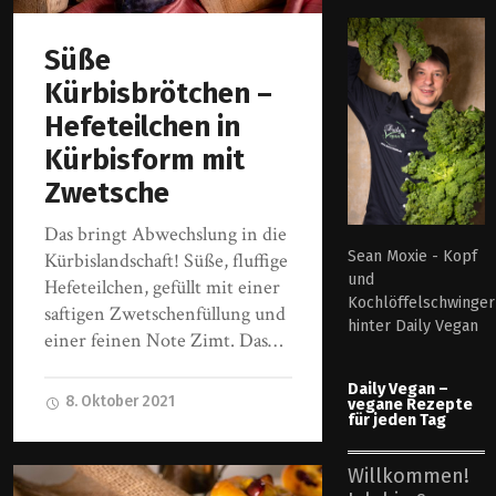
Süße
Kürbisbrötchen –
Hefeteilchen in
Kürbisform mit
Zwetsche
Das bringt Abwechslung in die
Sean Moxie - Kopf
Kürbislandschaft! Süße, fluffige
und
Hefeteilchen, gefüllt mit einer
Kochlöffelschwinger
saftigen Zwetschenfüllung und
hinter Daily Vegan
einer feinen Note Zimt. Das…
Daily Vegan –
8. Oktober 2021
vegane Rezepte
für jeden Tag
Willkommen!