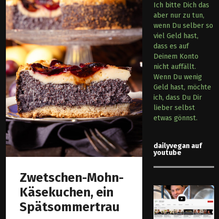
Ich bitte Dich das
aber nur zu tun,
wenn Du selber so
viel Geld hast,
dass es auf
Deinem Konto
nicht auffällt.
Wenn Du wenig
Geld hast, möchte
ich, dass Du Dir
lieber selbst
etwas gönnst.
dailyvegan auf
youtube
Zwetschen-Mohn-
Käsekuchen, ein
Spätsommertrau