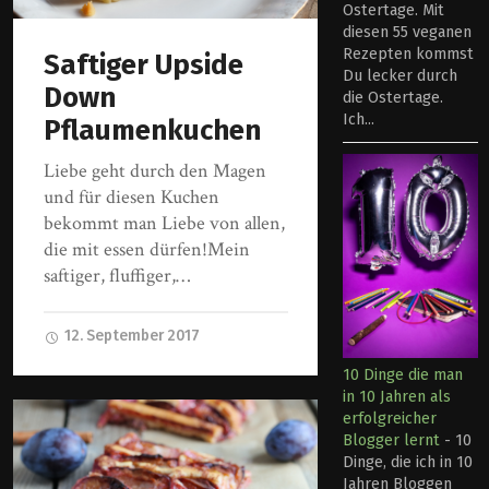
Ostertage. Mit
diesen 55 veganen
Rezepten kommst
Saftiger Upside
Du lecker durch
Down
die Ostertage.
Ich...
Pflaumenkuchen
Liebe geht durch den Magen
und für diesen Kuchen
bekommt man Liebe von allen,
die mit essen dürfen!Mein
saftiger, fluffiger,…
12. September 2017
10 Dinge die man
in 10 Jahren als
erfolgreicher
Blogger lernt
-
10
Dinge, die ich in 10
Jahren Bloggen