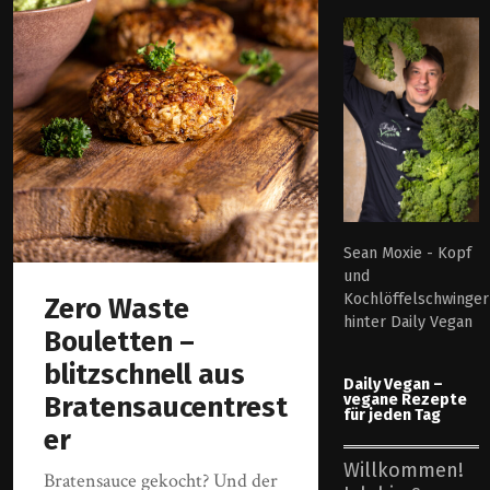
Sean Moxie - Kopf
und
Kochlöffelschwinger
Zero Waste
hinter Daily Vegan
Bouletten –
blitzschnell aus
Daily Vegan –
vegane Rezepte
Bratensaucentrest
für jeden Tag
er
Willkommen!
Bratensauce gekocht? Und der