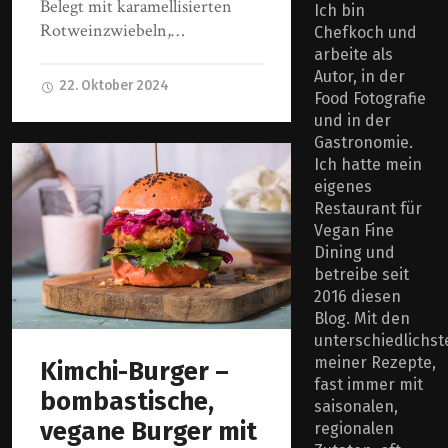
Belegt mit karamellisierten
Ich bin
Rotweinzwiebeln,…
Chefkoch und
arbeite als
Autor, in der
22. Oktober 2024
Food Fotografie
und in der
Gastronomie.
Ich hatte mein
eigenes
Restaurant für
Vegan Fine
Dining und
betreibe seit
2016 diesen
Blog. Mit den
unterschiedlichst
meiner Rezepte,
Kimchi-Burger –
fast immer mit
bombastische,
saisonalen,
vegane Burger mit
regionalen