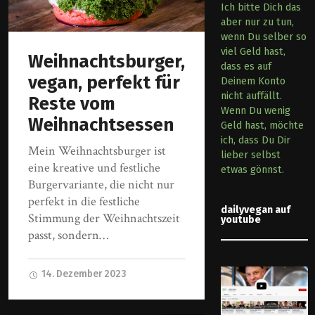
Ich bitte Dich das
aber nur zu tun,
wenn Du selber so
viel Geld hast,
Weihnachtsburger,
dass es auf
vegan, perfekt für
Deinem Konto
nicht auffällt.
Reste vom
Wenn Du wenig
Weihnachtsessen
Geld hast, möchte
ich, dass Du Dir
Mein Weihnachtsburger ist
lieber selbst
eine kreative und festliche
etwas gönnst.
Burgervariante, die nicht nur
perfekt in die festliche
dailyvegan auf
Stimmung der Weihnachtszeit
youtube
passt, sondern…
14. Dezember 2023