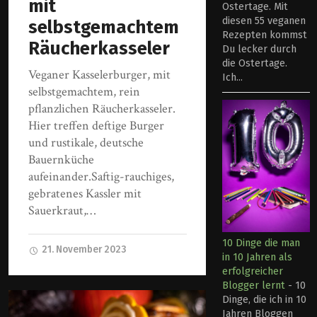
mit
Ostertage. Mit
diesen 55 veganen
selbstgemachtem
Rezepten kommst
Räucherkasseler
Du lecker durch
die Ostertage.
Veganer Kasselerburger, mit
Ich...
selbstgemachtem, rein
pflanzlichen Räucherkasseler.
Hier treffen deftige Burger
und rustikale, deutsche
Bauernküche
aufeinander.Saftig-rauchiges,
gebratenes Kassler mit
Sauerkraut,…
10 Dinge die man
21. November 2023
in 10 Jahren als
erfolgreicher
Blogger lernt
-
10
Dinge, die ich in 10
Jahren Bloggen