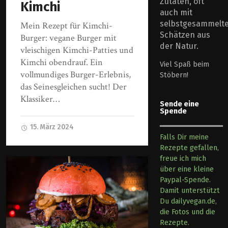
Zutaten, oft
Kimchi
auch mit
selbstgesammelt
Mein Rezept für Kimchi-
Schätzen aus
Burger: vegane Burger mit
der Natur.
vleischigen Kimchi-Patties und
Kimchi obendrauf. Ein
Viel Spaß beim
vollmundiges Burger-Erlebnis,
Stöbern!
das Seinesgleichen sucht! Der
Klassiker…
Sende eine
Spende
15. März 2024
Falls Dir meine
Rezepte gefallen,
freue ich mich
über eine kleine
Paypal-Spende.
Damit unterstützt
Du dailyvegan.de,
die Fotos und die
Rezepte.