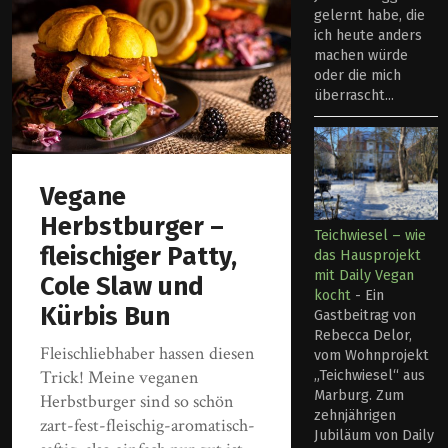
gelernt habe, die
ich heute anders
machen würde
oder die mich
überrascht...
Vegane
Herbstburger –
Teichwiesel – wie
fleischiger Patty,
das Hausprojekt
mit Daily Vegan
Cole Slaw und
kocht
-
Ein
Kürbis Bun
Gastbeitrag von
Rebecca Delor,
Fleischliebhaber hassen diesen
vom Wohnprojekt
Trick! Meine veganen
„Teichwiesel“ aus
Marburg. Zum
Herbstburger sind so schön
zehnjährigen
zart-fest-fleischig-aromatisch-
Jubiläum von Daily