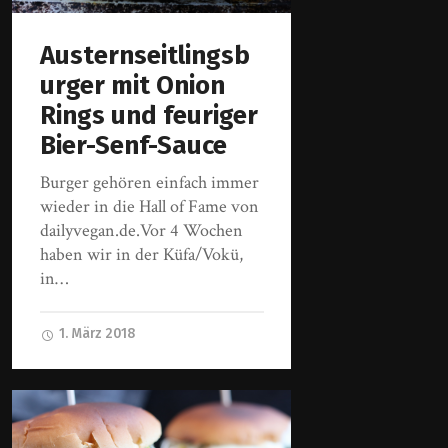
Austernseitlingsb
urger mit Onion
Rings und feuriger
Bier-Senf-Sauce
Burger gehören einfach immer
wieder in die Hall of Fame von
dailyvegan.de.Vor 4 Wochen
haben wir in der Küfa/Vokü,
in…
1. März 2018