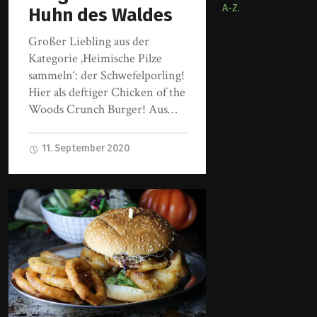
A-Z.
Huhn des Waldes
Großer Liebling aus der
Kategorie ‚Heimische Pilze
sammeln‘: der Schwefelporling!
Hier als deftiger Chicken of the
Woods Crunch Burger! Aus…
11. September 2020