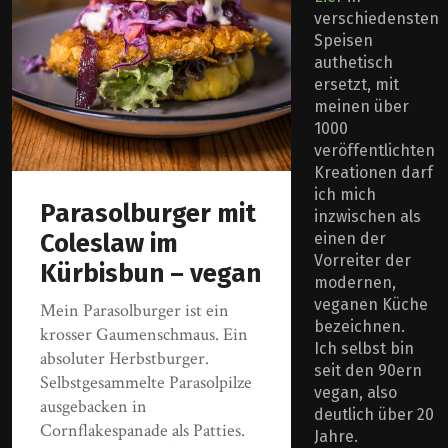
verschiedensten
Speisen
authetisch
ersetzt, mit
meinen über
1000
veröffentlichten
Kreationen darf
ich mich
Parasolburger mit
inzwischen als
Coleslaw im
einen der
Vorreiter der
Kürbisbun – vegan
modernen,
veganen Küche
Mein Parasolburger ist ein
bezeichnen.
krosser Gaumenschmaus. Ein
Ich selbst bin
absoluter Herbstburger.
seit den 90ern
Selbstgesammelte Parasolpilze
vegan, also
ausgebacken in
deutlich über 20
Cornflakespanade als Patties.
Jahre.