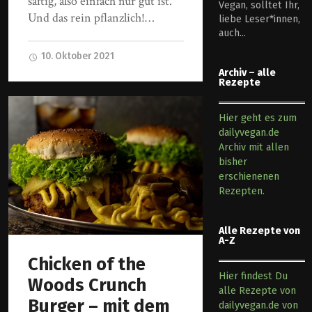
saftig, also einfach nur gut ist.
Vegan, solltet Ihr,
Und das rein pflanzlich!…
liebe Leser*innen,
auch...
10. Oktober 2021
Archiv – alle
Rezepte
Hier geht es zum
dailyvegan.de
Archiv mit allen
bisher
erschienenen
Rezepten.
Alle Rezepte von
A-Z
Chicken of the
Hier findest Du
Woods Crunch
alle Rezepte von
Burger – mit dem
dailyvegan.de von