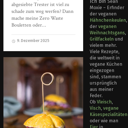
Ich bin
Sean
abgesiebte Trester ist viel zu
Moxie – Erfinder
schade zum weg werfen? Dann
der veganen
mache meine Zero Waste
Hähnchenkeulen
,
Bouletten oder…
der
veganen
Weihnachtsgans
,
Grillfackeln
und
9. Dezember 2025
vielem mehr.
Viele Rezepte,
die weltweit in
vegane Küchen
eingezogen
sind, stammen
ursprünglich
aus meiner
Feder.
Ob
Vleisch
,
Visch
,
vegane
Käsespezialitäten
oder wie man
Eier
in