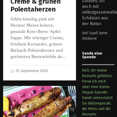
Creme & grünen
Zutaten, oft
auch mit
Polentaherzen
selbstgesammelt
Schätzen aus
Schön kitschig pink mit
der Natur.
Herzen! Meine leckere,
gesunde Rote-Beete-Apfel-
Viel Spaß beim
Suppe. Mit würziger Creme,
Stöbern!
frischem Koriander, grünen
Bärlauch-Polentaherzen und
Sende eine
gerösteten Beetewürfeln als…
Spende
Falls Dir meine
15. September 2018
Rezepte gefallen,
freue ich mich
über eine kleine
Paypal-Spende.
Damit unterstützt
Du dailyvegan.de,
die Fotos und die
Rezepte.