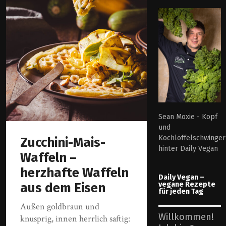
Sean Moxie - Kopf
und
Kochlöffelschwinger
Zucchini-Mais-
hinter Daily Vegan
Waffeln –
herzhafte Waffeln
Daily Vegan –
vegane Rezepte
aus dem Eisen
für jeden Tag
Außen goldbraun und
Willkommen!
knusprig, innen herrlich saftig: