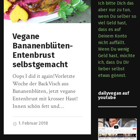
Ich bitte Dich das
aber nur zu tun,
wenn Du selber so
viel Geld hast,
dass es auf
Vegane
Deinem Konto
nicht auffällt.
Bananenblüten-
Wenn Du wenig
Entenbrust
Geld hast, möchte
selbstgemacht
ich, dass Du Dir
lieber selbst
Oops I did it again!Vorletzte
etwas gönnst.
Woche der BackVisch aus
Bananenblüten, jetzt vegane
dailyvegan auf
Entenbrust mit krosser Haut!
youtube
Innen schön fett und…
1. Februar 2018