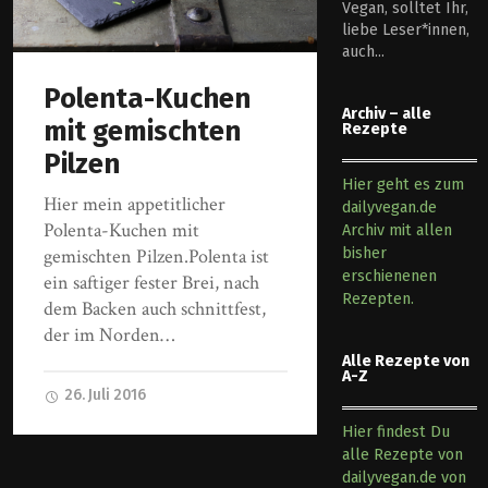
Vegan, solltet Ihr,
liebe Leser*innen,
auch...
Polenta-Kuchen
Archiv – alle
mit gemischten
Rezepte
Pilzen
Hier geht es zum
Hier mein appetitlicher
dailyvegan.de
Polenta-Kuchen mit
Archiv mit allen
bisher
gemischten Pilzen.Polenta ist
erschienenen
ein saftiger fester Brei, nach
Rezepten.
dem Backen auch schnittfest,
der im Norden…
Alle Rezepte von
A-Z
26. Juli 2016
Hier findest Du
alle Rezepte von
dailyvegan.de von