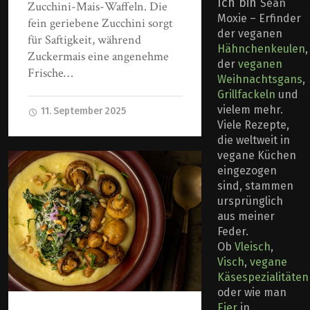
Ich bin
Sean
Zucchini-Mais-Waffeln. Die
Moxie – Erfinder
fein geriebene Zucchini sorgt
der veganen
für Saftigkeit, während
Hähnchenkeulen
,
Zuckermais eine angenehme
der
veganen
Frische…
Weihnachtsgans
,
Grillfackeln
und
vielem mehr.
11. September 2025
Viele Rezepte,
die weltweit in
vegane Küchen
eingezogen
sind, stammen
ursprünglich
aus meiner
Feder.
Ob
Vleisch
,
Visch
,
vegane
Käsespezialitäten
oder wie man
Eier
in