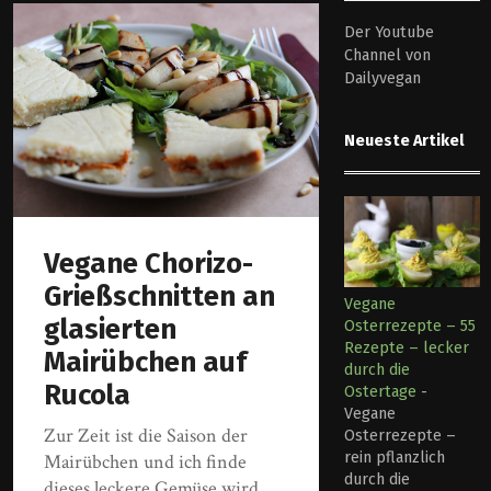
Der Youtube
Channel von
Dailyvegan
Neueste Artikel
Vegane Chorizo-
Grießschnitten an
Vegane
glasierten
Osterrezepte – 55
Rezepte – lecker
Mairübchen auf
durch die
Rucola
Ostertage
-
Vegane
Zur Zeit ist die Saison der
Osterrezepte –
rein pflanzlich
Mairübchen und ich finde
durch die
dieses leckere Gemüse wird