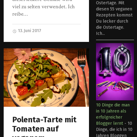
Ostertage. Mit
viel zu selten verwendet. Ich
diesen 55 veganen
reibe…
Rezepten kommst
Du lecker durch
die Ostertage.
13. Juni 2017
Ich...
10 Dinge die man
in 10 Jahren als
erfolgreicher
Polenta-Tarte mit
Blogger lernt
-
10
Tomaten auf
Dinge, die ich in 10
Jahren Bloggen