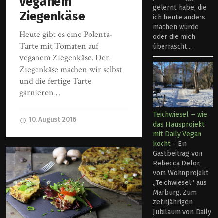
veganem
gelernt habe, die
Ziegenkäse
ich heute anders
machen würde
Heute gibt es eine Polenta-
oder die mich
Tarte mit Tomaten auf
überrascht...
veganem Ziegenkäse. Den
Ziegenkäse machen wir selbst
und die fertige Tarte
garnieren…
Teichwiesel – wie
10. August 2016
das Hausprojekt
mit Daily Vegan
kocht
-
Ein
Gastbeitrag von
Rebecca Delor,
vom Wohnprojekt
„Teichwiesel“ aus
Marburg. Zum
zehnjährigen
Jubiläum von Daily