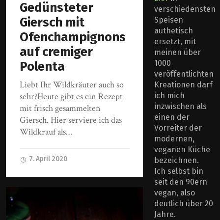
Gedünsteter
verschiedensten
Giersch mit
Speisen
authetisch
Ofenchampignons
ersetzt, mit
auf cremiger
meinen über
1000
Polenta
veröffentlichten
Liebt Ihr Wildkräuter auch so
Kreationen darf
ich mich
sehr?Heute gibt es ein Rezept
inzwischen als
mit frisch gesammelten
einen der
Giersch. Hier serviere ich das
Vorreiter der
Wildkrauf als…
modernen,
veganen Küche
7. April 2020
bezeichnen.
Ich selbst bin
seit den 90ern
vegan, also
deutlich über 20
Jahre.