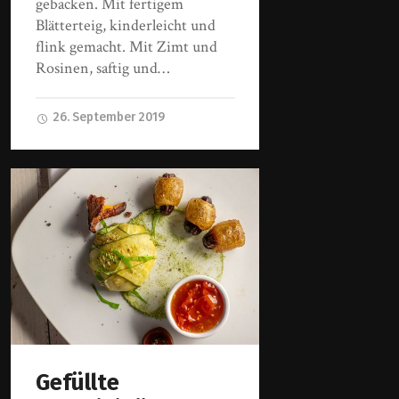
gebacken. Mit fertigem
Blätterteig, kinderleicht und
flink gemacht. Mit Zimt und
Rosinen, saftig und…
26. September 2019
Gefüllte