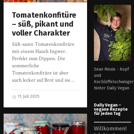
Tomatenkonfitüre
– süß, pikant und
voller Charakter
Süß-saure Tomatenkonfitüre
mit einem Hauch Ingwer.
Perfekt zum Dippen. Die
sommerliche
Sean Moxie - Kopf
Tomatenkonfitüre ist aber
und
auch lecker auf Brot und sie…
Kochlöffelschwinger
hinter Daily Vegan
11. Juli 2025
Daily Vegan –
vegane Rezepte
für jeden Tag
Willkommen!