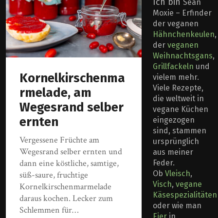
Ich bin
Sean
Moxie – Erfinder
der veganen
Hähnchenkeulen
,
der
veganen
Weihnachtsgans
,
Grillfackeln
und
Kornelkirschenma
vielem mehr.
Viele Rezepte,
rmelade, am
die weltweit in
Wegesrand selber
vegane Küchen
ernten
eingezogen
sind, stammen
Vergessene Früchte am
ursprünglich
Wegesrand selber ernten und
aus meiner
dann eine köstliche, samtige,
Feder.
Ob
Vleisch
,
süß-saure, fruchtige
Visch
,
vegane
Kornelkirschenmarmelade
Käsespezialitäten
daraus kochen. Lecker zum
oder wie man
Schlemmen für…
Eier
in