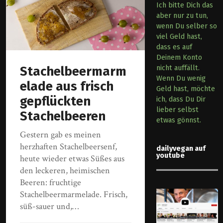
Ich bitte Dich das
aber nur zu tun,
wenn Du selber so
viel Geld hast,
dass es auf
Deinem Konto
Stachelbeermarm
nicht auffällt.
Wenn Du wenig
elade aus frisch
Geld hast, möchte
gepflückten
ich, dass Du Dir
lieber selbst
Stachelbeeren
etwas gönnst.
Gestern gab es meinen
herzhaften Stachelbeersenf,
dailyvegan auf
youtube
heute wieder etwas Süßes aus
den leckeren, heimischen
Beeren: fruchtige
Stachelbeermarmelade. Frisch,
süß-sauer und,…