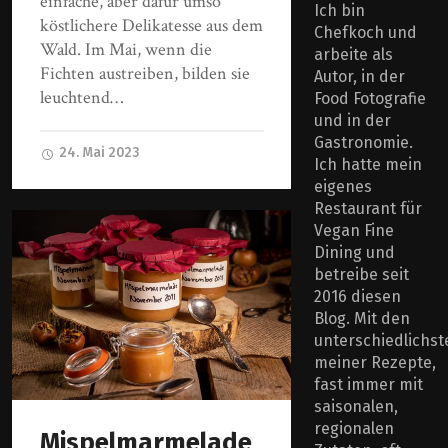
einfache, aber dafür umso
Ich bin
köstlichere Delikatesse aus dem
Chefkoch und
Wald. Im Mai, wenn die
arbeite als
Fichten austreiben, bilden sie
Autor, in der
leuchtend…
Food Fotografie
und in der
Gastronomie.
24. Mai 2023
Ich hatte mein
eigenes
Restaurant für
Vegan Fine
Dining und
betreibe seit
2016 diesen
Blog. Mit den
unterschiedlichst
meiner Rezepte,
fast immer mit
saisonalen,
regionalen
Mispelmarmelade