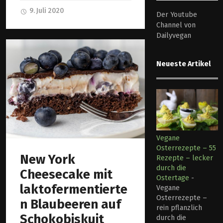
9. Juli 2020
Der Youtube
Channel von
Dailyvegan
Neueste Artikel
Vegane
Osterrezepte – 55
New York
Rezepte – lecker
durch die
Cheesecake mit
Ostertage
-
laktofermentierte
Vegane
Osterrezepte –
n Blaubeeren auf
rein pflanzlich
Schokobiskuit
durch die