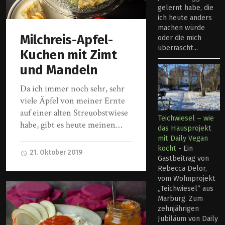
gelernt habe, die
ich heute anders
machen würde
Milchreis-Apfel-
oder die mich
überrascht...
Kuchen mit Zimt
und Mandeln
Da ich immer noch sehr, sehr
viele Äpfel von meiner Ernte
auf einer alten Streuobstwiese
Teichwiesel – wie
habe, gibt es heute meinen…
das Hausprojekt
mit Daily Vegan
kocht
-
Ein
21. Oktober 2019
Gastbeitrag von
Rebecca Delor,
vom Wohnprojekt
„Teichwiesel“ aus
Marburg. Zum
zehnjährigen
Jubiläum von Daily