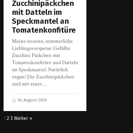
Zucchinipäckchen
mit Datteln im
Speckmantel an
Tomatenkonfitüre
Meine neueste, sommerliche
Lieblingsvorspeise: Gefüllte
Zucchini Päckchen mit
Tomatenkonfitüre und Datteln
im Speckmantel. Natürlich
vegan! Die Zucchinipäckchen
sind mit einer…
16. August 2019
1
2
3
Weiter »