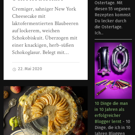
Ostertage. Mit
Cremiger, sahniger New York
diesen 55 veganen
Rezepten kommst
Cheesecake mit
Du lecker durch
laktofermentierten Blaubeeren
die Ostertage.
auf lockerem, weichen
Ich...
Schokobiskuit. Überzogen mit
einer knackigen, herb-süßen
Schokoglasur. Belegt mit…
22. Mai 2020
10 Dinge die man
in 10 Jahren als
erfolgreicher
Blogger lernt
-
10
Dinge, die ich in 10
Jahren Bloggen