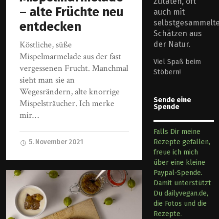
Zutaten, oft
– alte Früchte neu
auch mit
selbstgesammelt
entdecken
Schätzen aus
Köstliche, süße
der Natur.
Mispelmarmelade aus der fast
Viel Spaß beim
vergessenen Frucht. Manchmal
Stöbern!
sieht man sie an
Wegesrändern, alte knorrige
Sende eine
Mispelsträucher. Ich merke
Spende
mir…
Falls Dir meine
5. November 2021
Rezepte gefallen,
freue ich mich
über eine kleine
Paypal-Spende.
Damit unterstützt
Du dailyvegan.de,
die Fotos und die
Rezepte.