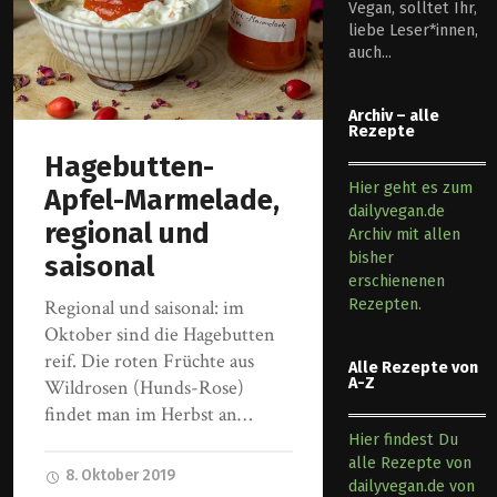
Vegan, solltet Ihr,
liebe Leser*innen,
auch...
Archiv – alle
Rezepte
Hagebutten-
Hier geht es zum
Apfel-Marmelade,
dailyvegan.de
regional und
Archiv mit allen
bisher
saisonal
erschienenen
Rezepten.
Regional und saisonal: im
Oktober sind die Hagebutten
reif. Die roten Früchte aus
Alle Rezepte von
A-Z
Wildrosen (Hunds-Rose)
findet man im Herbst an…
Hier findest Du
alle Rezepte von
8. Oktober 2019
dailyvegan.de von