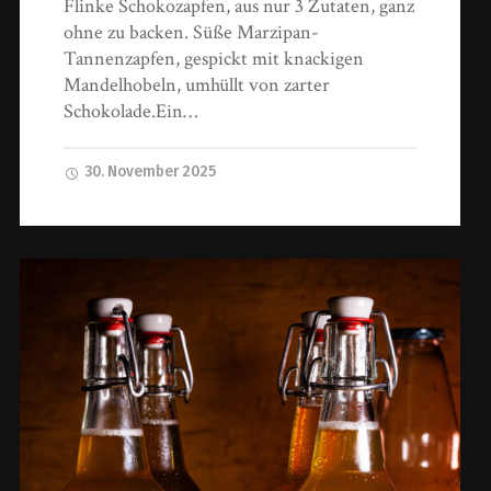
Flinke Schokozapfen, aus nur 3 Zutaten, ganz
ohne zu backen. Süße Marzipan-
Tannenzapfen, gespickt mit knackigen
Mandelhobeln, umhüllt von zarter
Schokolade.Ein…
30. November 2025