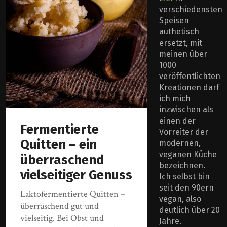
verschiedensten
Speisen
authetisch
ersetzt, mit
meinen über
1000
veröffentlichten
Kreationen darf
ich mich
inzwischen als
einen der
Fermentierte
Vorreiter der
Quitten – ein
modernen,
veganen Küche
überraschend
bezeichnen.
vielseitiger Genuss
Ich selbst bin
seit den 90ern
Laktofermentierte Quitten –
vegan, also
überraschend gut und
deutlich über 20
vielseitig. Bei Obst und
Jahre.