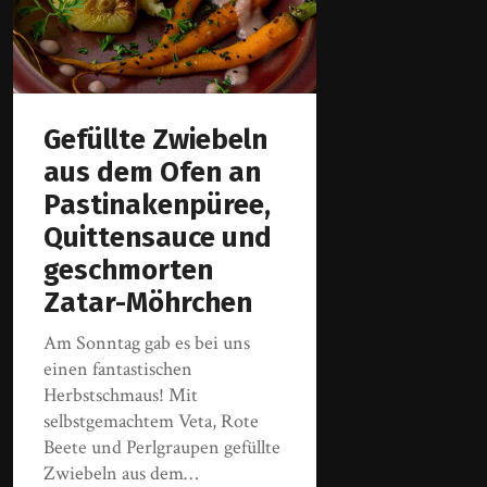
Gefüllte Zwiebeln
aus dem Ofen an
Pastinakenpüree,
Quittensauce und
geschmorten
Zatar-Möhrchen
Am Sonntag gab es bei uns
einen fantastischen
Herbstschmaus! Mit
selbstgemachtem Veta, Rote
Beete und Perlgraupen gefüllte
Zwiebeln aus dem…