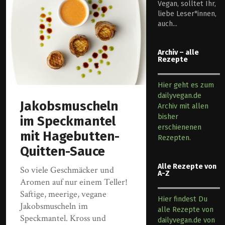
Vegan, solltet Ihr,
liebe Leser*innen,
auch...
Archiv – alle
Rezepte
Hier geht es zum
dailyvegan.de
Jakobsmuscheln
Archiv mit allen
bisher
im Speckmantel
erschienenen
mit Hagebutten-
Rezepten.
Quitten-Sauce
Alle Rezepte von
So viele Geschmäcker und
A-Z
Aromen auf nur einem Teller!
Saftige, meerige, vegane
Hier findest Du
Jakobsmuscheln im
alle Rezepte von
Speckmantel. Kross und
dailyvegan.de von