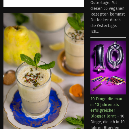
Ostertage. Mit
diesen 55 veganen
Rezepten kommst
Du lecker durch
die Ostertage.
Ich...
10 Dinge die man
in 10 Jahren als
erfolgreicher
Blogger lernt
-
10
Dinge, die ich in 10
Jahren Bloggen