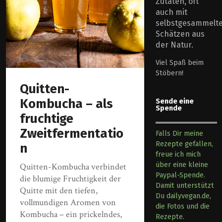
Zutaten, oft
auch mit
selbstgesammelt
Schätzen aus
der Natur.
Viel Spaß beim
Stöbern!
Quitten-
Kombucha – als
Sende eine
Spende
fruchtige
Zweitfermentatio
Falls Dir meine
Rezepte gefallen,
n
freue ich mich
über eine kleine
Quitten-Kombucha verbindet
Paypal-Spende.
die blumige Fruchtigkeit der
Damit unterstützt
Quitte mit den tiefen,
Du dailyvegan.de,
vollmundigen Aromen von
die Fotos und die
Kombucha – ein prickelndes,
Rezepte.