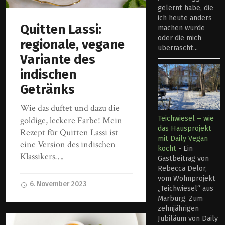
gelernt habe, die
ich heute anders
Quitten Lassi:
machen würde
oder die mich
regionale, vegane
überrascht...
Variante des
indischen
Getränks
Wie das duftet und dazu die
Teichwiesel – wie
goldige, leckere Farbe! Mein
das Hausprojekt
Rezept für Quitten Lassi ist
mit Daily Vegan
eine Version des indischen
kocht
-
Ein
Klassikers….
Gastbeitrag von
Rebecca Delor,
vom Wohnprojekt
6. November 2023
„Teichwiesel“ aus
Marburg. Zum
zehnjährigen
Jubiläum von Daily