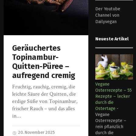
Der Youtube
Channel von
Dailyvegan
Neueste Artikel
Geräuchertes
Topinambur-
Quitten-Püree –
aufregend cremig
Vegane
Fruchtig, rauchig, cremig, die
Osterrezepte – 55
leichte Säure der Quitten, die
Rezepte – lecker
erdige Süße von Topinambur,
durch die
frischer Rauch – und das alles
Ostertage
-
Vegane
in…
Osterrezepte –
rein pflanzlich
20. November 2025
durch die