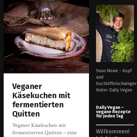
Sean Moxie - Kopf
und
Kochlöffelschwinger
Veganer
hinter Daily Vegan
Käsekuchen mit
fermentierten
Daily Vegan –
vegane Rezepte
Quitten
für jeden Tag
Veganer Käsekuchen mit
Willkommen!
fermentierten Quitten – eine