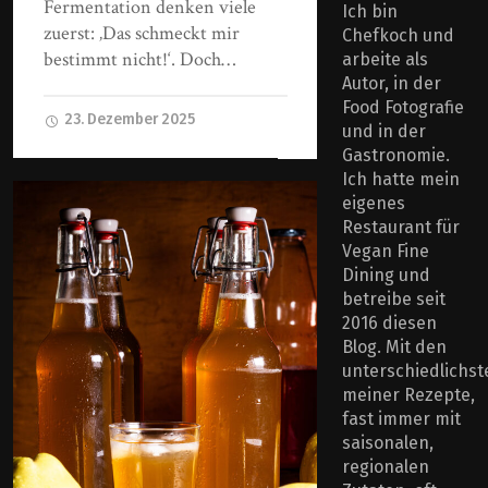
Fermentation denken viele
Ich bin
zuerst: ‚Das schmeckt mir
Chefkoch und
bestimmt nicht!‘. Doch…
arbeite als
Autor, in der
Food Fotografie
23. Dezember 2025
und in der
Gastronomie.
Ich hatte mein
eigenes
Restaurant für
Vegan Fine
Dining und
betreibe seit
2016 diesen
Blog. Mit den
unterschiedlichst
meiner Rezepte,
fast immer mit
saisonalen,
regionalen