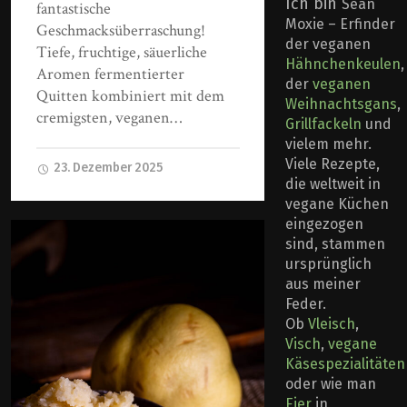
Ich bin
Sean
fantastische
Moxie – Erfinder
Geschmacksüberraschung!
der veganen
Tiefe, fruchtige, säuerliche
Hähnchenkeulen
,
Aromen fermentierter
der
veganen
Quitten kombiniert mit dem
Weihnachtsgans
,
cremigsten, veganen…
Grillfackeln
und
vielem mehr.
Viele Rezepte,
23. Dezember 2025
die weltweit in
vegane Küchen
eingezogen
sind, stammen
ursprünglich
aus meiner
Feder.
Ob
Vleisch
,
Visch
,
vegane
Käsespezialitäten
oder wie man
Eier
in