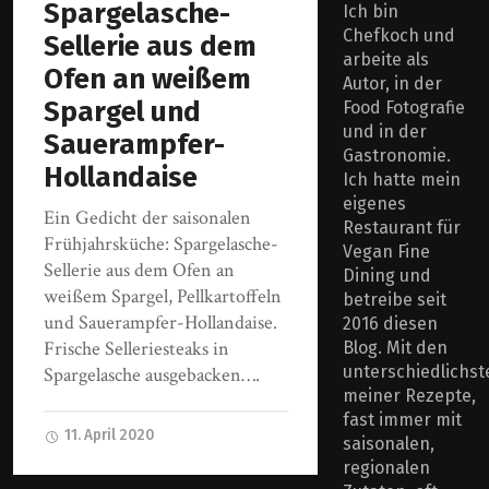
Spargelasche-
Ich bin
Chefkoch und
Sellerie aus dem
arbeite als
Ofen an weißem
Autor, in der
Spargel und
Food Fotografie
und in der
Sauerampfer-
Gastronomie.
Hollandaise
Ich hatte mein
eigenes
Ein Gedicht der saisonalen
Restaurant für
Frühjahrsküche: Spargelasche-
Vegan Fine
Sellerie aus dem Ofen an
Dining und
weißem Spargel, Pellkartoffeln
betreibe seit
und Sauerampfer-Hollandaise.
2016 diesen
Frische Selleriesteaks in
Blog. Mit den
unterschiedlichst
Spargelasche ausgebacken….
meiner Rezepte,
fast immer mit
11. April 2020
saisonalen,
regionalen