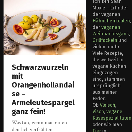
Ich bin
Sean
Moxie – Erfinder
der veganen
Hähnchenkeulen
,
der
veganen
Weihnachtsgans
,
Grillfackeln
und
vielem mehr.
Viele Rezepte,
die weltweit in
Schwarzwurzeln
vegane Küchen
eingezogen
mit
sind, stammen
Orangenhollandai
ursprünglich
aus meiner
se –
Feder.
Armeleutespargel
Ob
Vleisch
,
ganz fein!
Visch
,
vegane
Käsespezialitäten
Was tun, wenn man einen
oder wie man
deutlich verfrühten
Eier
in