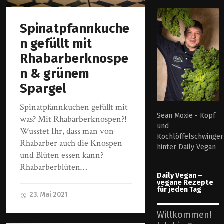
Spinatpfannkuche
n gefüllt mit
Rhabarberknospe
n & grünem
Spargel
Spinatpfannkuchen gefüllt mit
Sean Moxie - Kopf
was? Mit Rhabarberknospen?!
und
Wusstet Ihr, dass man von
Kochlöffelschwinger
Rhabarber auch die Knospen
hinter Daily Vegan
und Blüten essen kann?
Rhabarberblüten…
Daily Vegan –
vegane Rezepte
für jeden Tag
23. Mai 2021
Willkommen!