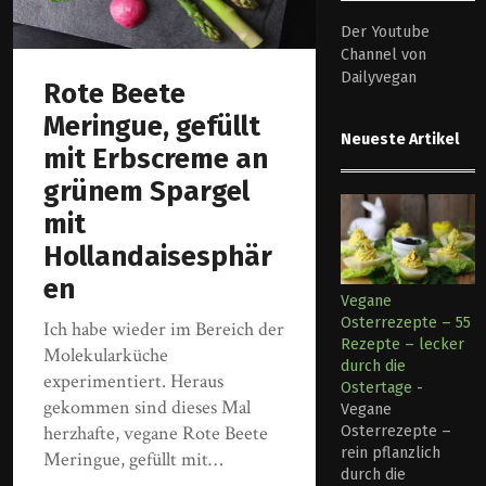
Der Youtube
Channel von
Dailyvegan
Rote Beete
Meringue, gefüllt
Neueste Artikel
mit Erbscreme an
grünem Spargel
mit
Hollandaisesphär
en
Vegane
Osterrezepte – 55
Ich habe wieder im Bereich der
Rezepte – lecker
Molekularküche
durch die
experimentiert. Heraus
Ostertage
-
gekommen sind dieses Mal
Vegane
herzhafte, vegane Rote Beete
Osterrezepte –
rein pflanzlich
Meringue, gefüllt mit…
durch die