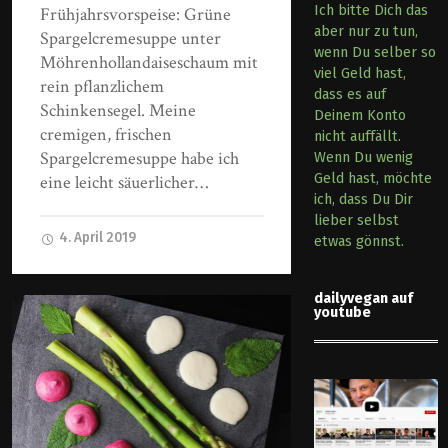
Ich bitte Dich das
Frühjahrsvorspeise: Grüne
aber nur zu tun,
Spargelcremesuppe unter
wenn Du selber so
Möhrenhollandaiseschaum mit
viel Geld hast,
rein pflanzlichem
dass es auf
Schinkensegel. Meine
Deinem Konto
cremigen, frischen
nicht auffällt.
Spargelcremesuppe habe ich
Wenn Du wenig
Geld hast, möchte
eine leicht säuerlicher…
ich, dass Du Dir
lieber selbst
4. April 2019
etwas gönnst.
dailyvegan auf
youtube