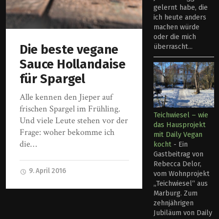
gelernt habe, die
ich heute anders
machen würde
oder die mich
Die beste vegane
überrascht...
Sauce Hollandaise
für Spargel
Alle kennen den Jieper auf
frischen Spargel im Frühling.
Teichwiesel – wie
Und viele Leute stehen vor der
das Hausprojekt
Frage: woher bekomme ich
mit Daily Vegan
die…
kocht
-
Ein
Gastbeitrag von
Rebecca Delor,
9. April 2016
vom Wohnprojekt
„Teichwiesel“ aus
Marburg. Zum
zehnjährigen
Jubiläum von Daily