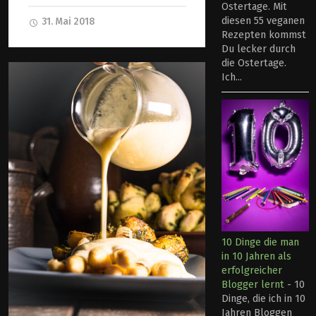
Ostertage. Mit
diesen 55 veganen
31. Mai 2018
Rezepten kommst
Du lecker durch
die Ostertage.
Ich...
10 Dinge die man
in 10 Jahren als
erfolgreicher
Blogger lernt
-
10
Dinge, die ich in 10
Jahren Bloggen