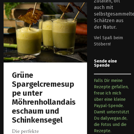
Zutaten, oft
auch mit
selbstgesammelt
Schätzen aus
der Natur.
Viel Spaß beim
Stöbern!
Sende eine
Spende
Grüne
Falls Dir meine
Spargelcremesup
Rezepte gefallen,
pe unter
freue ich mich
über eine kleine
Möhrenhollandais
Paypal-Spende.
eschaum und
Damit unterstützt
Schinkensegel
Du dailyvegan.de,
die Fotos und die
Die perfekte
Rezepte.