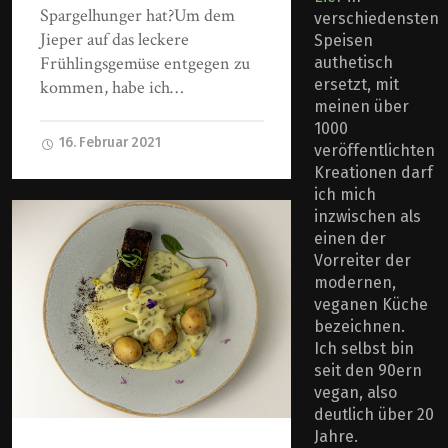
Spargelhunger hat?Um dem
verschiedensten
Jieper auf das leckere
Speisen
Frühlingsgemüse entgegen zu
authetisch
ersetzt, mit
kommen, habe ich…
meinen über
1000
16. Februar 2021
veröffentlichten
Kreationen darf
ich mich
inzwischen als
einen der
Vorreiter der
modernen,
veganen Küche
bezeichnen.
Ich selbst bin
seit den 90ern
vegan, also
deutlich über 20
Jahre.