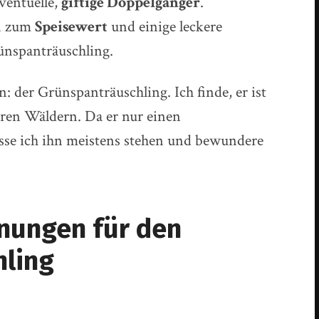
ventuelle,
giftige Doppelgänger
.
en zum
Speisewert
und einige leckere
nspanträuschling.
: der Grünspanträuschling. Ich finde, er ist
eren Wäldern. Da er nur einen
asse ich ihn meistens stehen und bewundere
nungen für den
lin
g