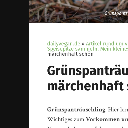
Grünspantr
dailyvegan.de
»
Artikel rund um 
Speisepilze sammeln. Mein kleines
märchenhaft schön
Grünspanträu
märchenhaft
Grünspanträuschling
. Hier le
Wichtiges zum
Vorkommen und