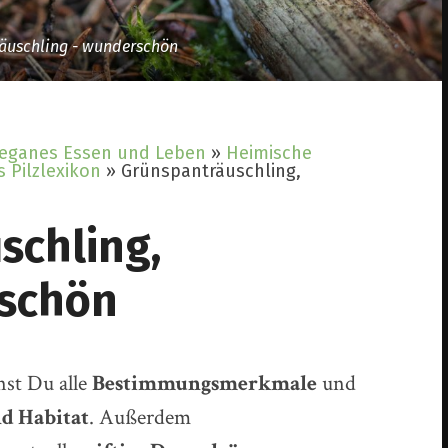
äuschling - wunderschön
veganes Essen und Leben
»
Heimische
 Pilzlexikon
»
Grünspanträuschling,
schling,
 schön
rnst Du alle
Bestimmungsmerkmale
und
 Habitat
. Außerdem