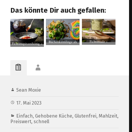
Das könnte Dir auch gefallen:
Fichtensalz –
Buchenkeimlinge als
Fichtenspitzenhonig –
Maiwipferlsalz –
Salat mit Veta und
selbst gesammelt –
Kräutersalz aus jungen
Regenbogenbrot
veganer Waldhonig
Fichtentrieben
Sean Moxie
17. Mai 2023
Einfach
,
Gehobene Küche
,
Glutenfrei
,
Mahlzeit
,
Preiswert
,
schnell