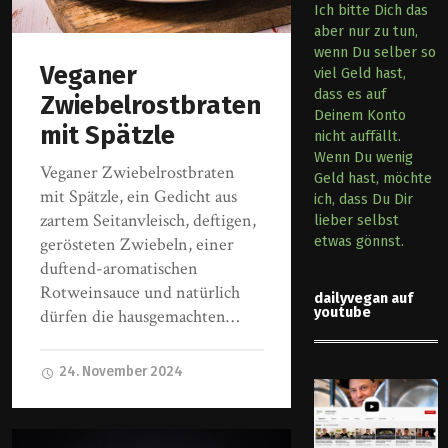
Ich bitte Dich das
aber nur zu tun,
wenn Du selber so
Veganer
viel Geld hast,
dass es auf
Zwiebelrostbraten
Deinem Konto
mit Spätzle
nicht auffällt.
Wenn Du wenig
Veganer Zwiebelrostbraten
Geld hast, möchte
mit Spätzle, ein Gedicht aus
ich, dass Du Dir
zartem Seitanvleisch, deftigen,
lieber selbst
gerösteten Zwiebeln, einer
etwas gönnst.
duftend-aromatischen
Rotweinsauce und natürlich
dailyvegan auf
youtube
dürfen die hausgemachten…
24. November 2024