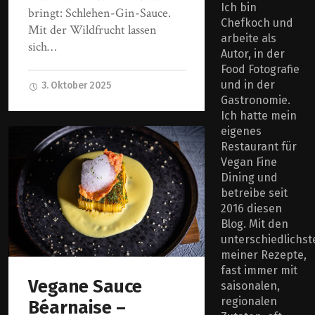
Ich bin
bringt: Schlehen-Gin-Sauce.
Chefkoch und
Mit der Wildfrucht lassen
arbeite als
sich…
Autor, in der
Food Fotografie
und in der
3. Oktober 2025
Gastronomie.
Ich hatte mein
eigenes
Restaurant für
Vegan Fine
Dining und
betreibe seit
2016 diesen
Blog. Mit den
unterschiedlichst
meiner Rezepte,
fast immer mit
Vegane Sauce
saisonalen,
regionalen
Béarnaise –