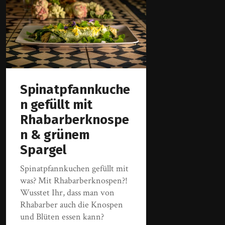
Spinatpfannkuche
n gefüllt mit
Rhabarberknospe
n & grünem
Spargel
Spinatpfannkuchen gefüllt mit
was? Mit Rhabarberknospen?!
Wusstet Ihr, dass man von
Rhabarber auch die Knospen
und Blüten essen kann?