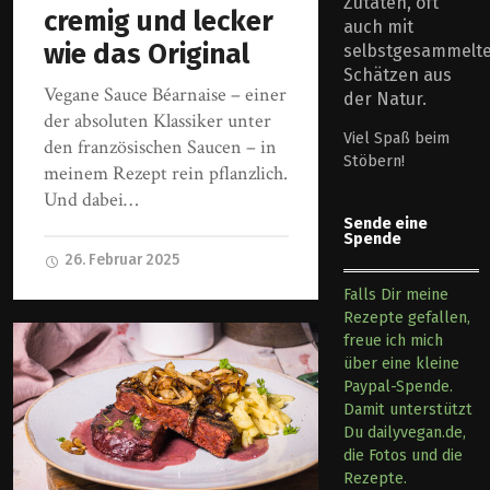
Zutaten, oft
cremig und lecker
auch mit
wie das Original
selbstgesammelt
Schätzen aus
Vegane Sauce Béarnaise – einer
der Natur.
der absoluten Klassiker unter
Viel Spaß beim
den französischen Saucen – in
Stöbern!
meinem Rezept rein pflanzlich.
Und dabei…
Sende eine
Spende
26. Februar 2025
Falls Dir meine
Rezepte gefallen,
freue ich mich
über eine kleine
Paypal-Spende.
Damit unterstützt
Du dailyvegan.de,
die Fotos und die
Rezepte.