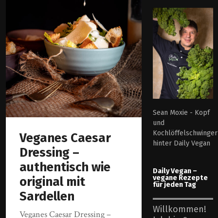
Sean Moxie - Kopf
und
Kochlöffelschwinger
Veganes Caesar
hinter Daily Vegan
Dressing –
authentisch wie
Daily Vegan –
vegane Rezepte
original mit
für jeden Tag
Sardellen
Willkommen!
Veganes Caesar Dressing –