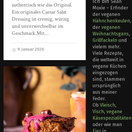
Ich bin
Sean
authentisch wie das Original.
Moxie – Erfinder
Ein originales Caesar Salat
der veganen
Dressing ist cremig, würzig
Hähnchenkeulen
,
und unverwechselbar im
der
veganen
Geschmack.Mit…
Weihnachtsgans
,
Grillfackeln
und
vielem mehr.
9. Januar 2026
Viele Rezepte,
die weltweit in
vegane Küchen
eingezogen
sind, stammen
ursprünglich
aus meiner
Feder.
Ob
Vleisch
,
Visch
,
vegane
Käsespezialitäten
oder wie man
Eier
in