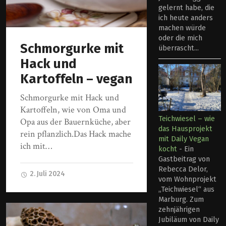
gelernt habe, die
ich heute anders
machen würde
oder die mich
Schmorgurke mit
überrascht...
Hack und
Kartoffeln – vegan
Schmorgurke mit Hack und
Kartoffeln, wie von Oma und
Teichwiesel – wie
Opa aus der Bauernküche, aber
das Hausprojekt
rein pflanzlich.Das Hack mache
mit Daily Vegan
ich mit…
kocht
-
Ein
Gastbeitrag von
Rebecca Delor,
2. Juli 2024
vom Wohnprojekt
„Teichwiesel“ aus
Marburg. Zum
zehnjährigen
Jubiläum von Daily