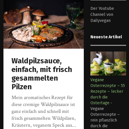
Der Youtube
Channel von
Dailyvegan
Neueste Artikel
Waldpilzsauce,
einfach, mit frisch
gesammelten
Vegane
Pilzen
Osterrezepte – 55
Rezepte – lecker
Mein aromatisches Rezept für
durch die
Ostertage
-
diese cremige Waldpilzsauce ist
Vegane
ganz einfach und schnell mit
Osterrezepte –
frisch gesammelten Wildpilzen,
rein pflanzlich
Kräutern, veganem Speck aus…
durch die