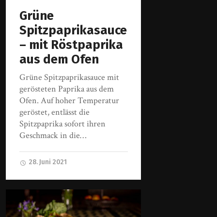
Grüne
Spitzpaprikasauce
– mit Röstpaprika
aus dem Ofen
Grüne Spitzpaprikasauce mit
gerösteten Paprika aus dem
Ofen. Auf hoher Temperatur
geröstet, entlässt die
Spitzpaprika sofort ihren
Geschmack in die…
28. Juni 2021