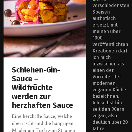
verschiedensten
Speisen
authetisch
ersetzt, mit
meinen über
1000
veröffentlichten
Kreationen darf
ich mich
inzwischen als
Schlehen-Gin-
einen der
Vorreiter der
Sauce –
modernen,
Wildfrüchte
veganen Küche
werden zur
bezeichnen.
Ich selbst bin
herzhaften Sauce
seit den 90ern
vegan, also
Eine herzhafte Sauce, welche
deutlich über 20
überrascht und die hungrigen
Jahre.
Mäuler am Tisch zum Staunen