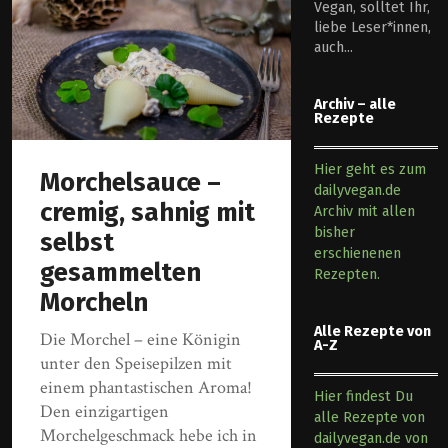
Vegan, solltet Ihr,
liebe Leser*innen,
auch...
Archiv – alle
Rezepte
Hier geht es zum
Morchelsauce –
dailyvegan.de
cremig, sahnig mit
Archiv mit allen
bisher
selbst
erschienenen
gesammelten
Rezepten.
Morcheln
Alle Rezepte von
Die Morchel – eine Königin
A-Z
unter den Speisepilzen mit
einem phantastischen Aroma!
Hier findest Du
Den einzigartigen
alle Rezepte von
Morchelgeschmack hebe ich in
dailyvegan.de von