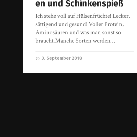
en und Schinkenspieß
Ich stehe voll auf Hülsenfrüchte! Lecker,
sättigend und gesund! Voller Protein,
Aminosäuren und was man sonst so
braucht.Manche Sorten werden…
3. September 2018