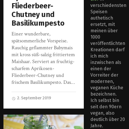
Fliederbeer-
verschiedensten
Speisen
Chutney und
authetisch
Basilikumpesto
ersetzt, mit
meinen über
Einer wunderbare,
1000
spätsommerliche Vorspeise.
veröffentlichten
Rauchig geflammter Babymais
Kreationen darf
mit kross süß-salzig frittiertem
ich mich
Maishaar. Serviert an fruchtig-
inzwischen als
scharfem Aprikosen-
einen der
Fliederbeer-Chutney und
Vorreiter der
modernen,
frischem Basilikumpesto. Das…
veganen Küche
bezeichnen.
2. September 2019
Ich selbst bin
seit den 90ern
vegan, also
deutlich über 20
Jahre.