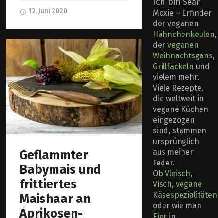
Ich bin
Sean
12. Juni 2020
Moxie – Erfinder
der veganen
Hähnchenkeulen
,
der
veganen
Weihnachtsgans
,
Grillfackeln
und
vielem mehr.
Viele Rezepte,
die weltweit in
vegane Küchen
eingezogen
sind, stammen
ursprünglich
Geflammter
aus meiner
Feder.
Babymais und
Ob
Vleisch
,
frittiertes
Visch
,
vegane
Käsespezialitäten
Maishaar an
oder wie man
Aprikosen-
Eier
in