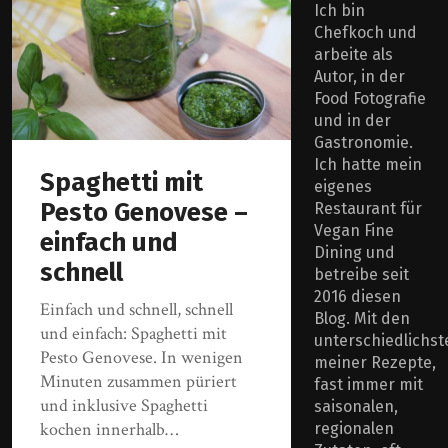
Ich bin
Chefkoch und
arbeite als
Autor, in der
Food Fotografie
und in der
Gastronomie.
Ich hatte mein
Spaghetti mit
eigenes
Pesto Genovese –
Restaurant für
Vegan Fine
einfach und
Dining und
schnell
betreibe seit
2016 diesen
Einfach und schnell, schnell
Blog. Mit den
und einfach: Spaghetti mit
unterschiedlichst
Pesto Genovese. In wenigen
meiner Rezepte,
Minuten zusammen püriert
fast immer mit
und inklusive Spaghetti
saisonalen,
kochen innerhalb…
regionalen