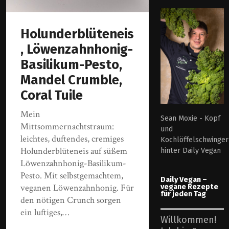
Holunderblüteneis
, Löwenzahnhonig-
Basilikum-Pesto,
Mandel Crumble,
Coral Tuile
Mein
Sean Moxie - Kopf
Mittsommernachtstraum:
und
leichtes, duftendes, cremiges
Kochlöffelschwinger
Holunderblüteneis auf süßem
hinter Daily Vegan
Löwenzahnhonig-Basilikum-
Pesto. Mit selbstgemachtem,
Daily Vegan –
veganen Löwenzahnhonig. Für
vegane Rezepte
für jeden Tag
den nötigen Crunch sorgen
ein luftiges,…
Willkommen!