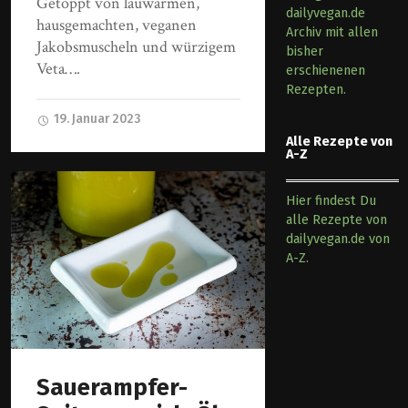
Getoppt von lauwarmen,
dailyvegan.de
hausgemachten, veganen
Archiv mit allen
Jakobsmuscheln und würzigem
bisher
Veta….
erschienenen
Rezepten.
19. Januar 2023
Alle Rezepte von
A-Z
Hier findest Du
alle Rezepte von
dailyvegan.de von
A-Z.
Sauerampfer-