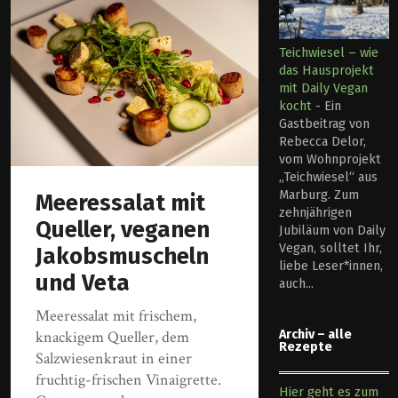
Teichwiesel – wie
das Hausprojekt
mit Daily Vegan
kocht
-
Ein
Gastbeitrag von
Rebecca Delor,
vom Wohnprojekt
„Teichwiesel“ aus
Marburg. Zum
Meeressalat mit
zehnjährigen
Queller, veganen
Jubiläum von Daily
Vegan, solltet Ihr,
Jakobsmuscheln
liebe Leser*innen,
und Veta
auch...
Meeressalat mit frischem,
Archiv – alle
knackigem Queller, dem
Rezepte
Salzwiesenkraut in einer
fruchtig-frischen Vinaigrette.
Hier geht es zum