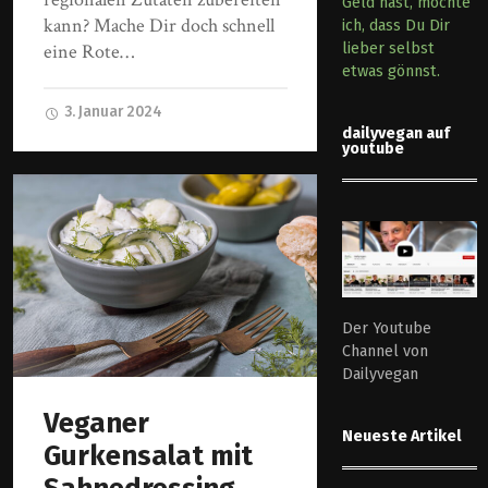
Geld hast, möchte
kann? Mache Dir doch schnell
ich, dass Du Dir
eine Rote…
lieber selbst
etwas gönnst.
3. Januar 2024
dailyvegan auf
youtube
Der Youtube
Channel von
Dailyvegan
Veganer
Neueste Artikel
Gurkensalat mit