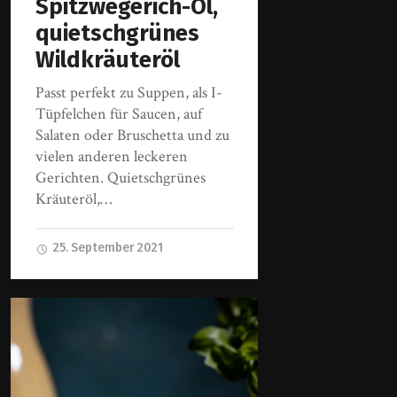
Spitzwegerich-Öl,
quietschgrünes
Wildkräuteröl
Passt perfekt zu Suppen, als I-
Tüpfelchen für Saucen, auf
Salaten oder Bruschetta und zu
vielen anderen leckeren
Gerichten. Quietschgrünes
Kräuteröl,…
25. September 2021