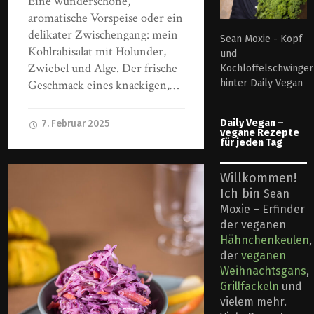
Eine wunderschöne,
aromatische Vorspeise oder ein
delikater Zwischengang: mein
Sean Moxie - Kopf
Kohlrabisalat mit Holunder,
und
Zwiebel und Alge. Der frische
Kochlöffelschwinger
hinter Daily Vegan
Geschmack eines knackigen,…
Daily Vegan –
7. Februar 2025
vegane Rezepte
für jeden Tag
Willkommen!
Ich bin
Sean
Moxie – Erfinder
der veganen
Hähnchenkeulen
,
der
veganen
Weihnachtsgans
,
Grillfackeln
und
vielem mehr.