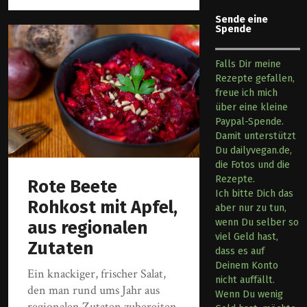
Sende eine
Spende
Falls Dir meine
Rezepte gefallen,
freue ich mich
über eine kleine
Paypal-Spende.
Damit unterstützt
Du dailyvegan.de,
die Fotos und die
Rezepte.
Rote Beete
Ich bitte Dich das
Rohkost mit Apfel,
aber nur zu tun,
wenn Du selber so
aus regionalen
viel Geld hast,
Zutaten
dass es auf
Deinem Konto
Ein knackiger, frischer Salat,
nicht auffällt.
den man rund ums Jahr aus
Wenn Du wenig
regionalen Zutaten zubereiten