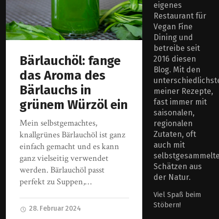
eigenes
Restaurant für
Vegan Fine
Dining und
betreibe seit
Bärlauchöl: fange
2016 diesen
Blog. Mit den
das Aroma des
unterschiedlichst
Bärlauchs in
meiner Rezepte,
grünem Würzöl ein
fast immer mit
saisonalen,
Mein selbstgemachtes,
regionalen
knallgrünes Bärlauchöl ist ganz
Zutaten, oft
auch mit
einfach gemacht und es kann
selbstgesammelt
ganz vielseitig verwendet
Schätzen aus
werden. Bärlauchöl passt
der Natur.
perfekt zu Suppen,…
Viel Spaß beim
Stöbern!
28. Februar 2024