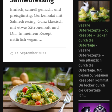
Sahnedressing
Einfach, schnell gemacht und
preisgünstig: Gurkensalat mit
Sahnedressing. Ganz klassisch
Vegane
mit etwas Zitronensaft und
Osterrezepte – 55
Dill. In meinem Rezept
Rezepte – lecker
natürlich vegan….
durch die
Ostertage
-
Vegane
17. September 2023
Osterrezepte –
rein pflanzlich
durch die
Ostertage. Mit
diesen 55 veganen
Rezepten kommst
Du lecker durch
die Ostertage.
Ich...