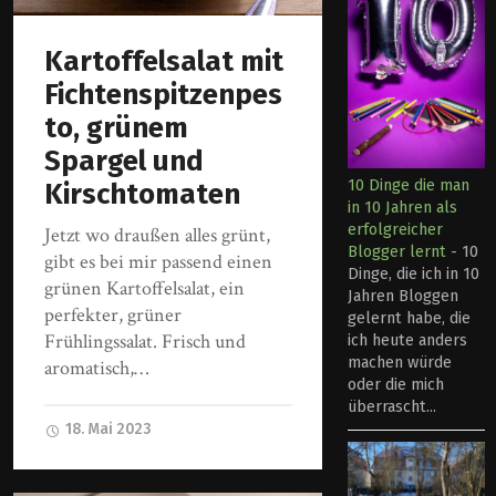
Kartoffelsalat mit
Fichtenspitzenpes
to, grünem
Spargel und
10 Dinge die man
Kirschtomaten
in 10 Jahren als
erfolgreicher
Jetzt wo draußen alles grünt,
Blogger lernt
-
10
gibt es bei mir passend einen
Dinge, die ich in 10
grünen Kartoffelsalat, ein
Jahren Bloggen
perfekter, grüner
gelernt habe, die
Frühlingssalat. Frisch und
ich heute anders
machen würde
aromatisch,…
oder die mich
überrascht...
18. Mai 2023