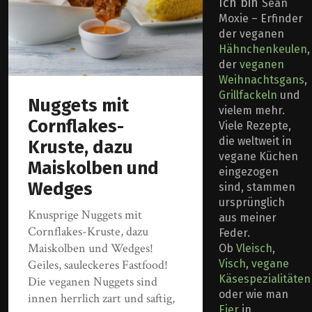
Ich bin
Sean
Moxie – Erfinder
der veganen
Hähnchenkeulen
,
der
veganen
Weihnachtsgans
,
Grillfackeln
und
Nuggets mit
vielem mehr.
Cornflakes-
Viele Rezepte,
die weltweit in
Kruste, dazu
vegane Küchen
Maiskolben und
eingezogen
Wedges
sind, stammen
ursprünglich
Knusprige Nuggets mit
aus meiner
Cornflakes-Kruste, dazu
Feder.
Maiskolben und Wedges!
Ob
Vleisch
,
Visch
,
vegane
Geiles, sauleckeres Fastfood!
Käsespezialitäten
Die veganen Nuggets sind
oder wie man
innen herrlich zart und saftig,
Eier
in