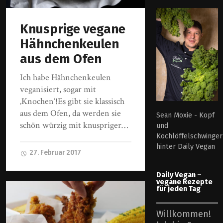
Knusprige vegane
Hähnchenkeulen
aus dem Ofen
Ich habe Hähnchenkeulen
veganisiert, sogar mit
‚Knochen‘!Es gibt sie klassisch
aus dem Ofen, da werden sie
Sean Moxie - Kopf
schön würzig mit knuspriger…
und
Kochlöffelschwinger
hinter Daily Vegan
27. Februar 2017
Daily Vegan –
vegane Rezepte
für jeden Tag
Willkommen!