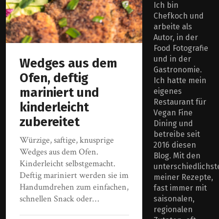
Ich bin
Chefkoch und
arbeite als
Autor, in der
Food Fotografie
und in der
Wedges aus dem
Gastronomie.
Ofen, deftig
Ich hatte mein
mariniert und
eigenes
Restaurant für
kinderleicht
Vegan Fine
zubereitet
Dining und
betreibe seit
Würzige, saftige, knusprige
2016 diesen
Wedges aus dem Ofen.
Blog. Mit den
Kinderleicht selbstgemacht.
unterschiedlichst
Deftig mariniert werden sie im
meiner Rezepte,
Handumdrehen zum einfachen,
fast immer mit
schnellen Snack oder…
saisonalen,
regionalen